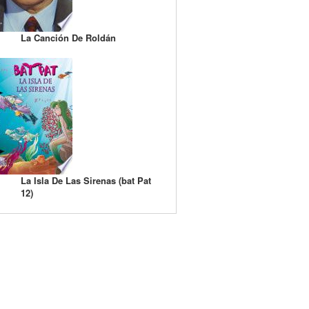
La Canción De Roldán
La Isla De Las Sirenas (bat Pat
12)