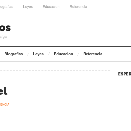
iografias
Leyes
Educacion
Referencia
os
arga
Biografias
Leyes
Educacion
Referencia
ESPER
el
ENCIA