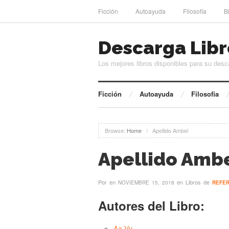
Ficción
Autoayuda
Filosofia
B
Descarga Libr
Los mejores libros disponibles para su desc
Ficción
Autoayuda
Filosofia
Browse:
Home
/
Apellido Ambel
Apellido Amb
Por
en
en Libros de
NOVIEMBRE 15, 2018
REFER
Autores del Libro:
Aa Vv