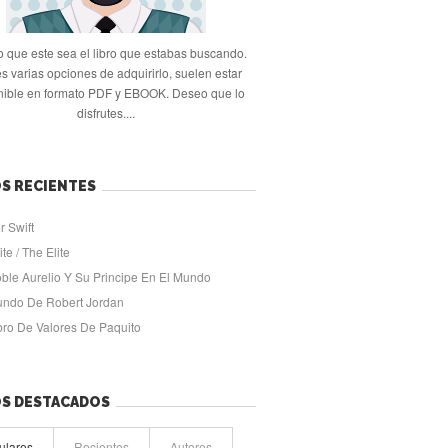
 que este sea el libro que estabas buscando.
s varias opciones de adquirirlo, suelen estar
nible en formato PDF y EBOOK. Deseo que lo
disfrutes....
S RECIENTES
r Swift
ite / The Elite
oble Aurelio Y Su Principe En El Mundo
undo De Robert Jordan
ibro De Valores De Paquito
OS DESTACADOS
ulares
Recientes
Autores