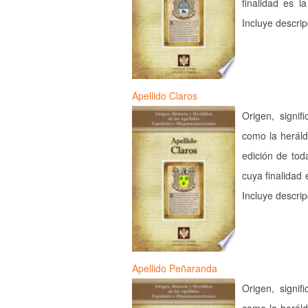
finalidad es l
Incluye descri
Apellido Claros
Origen, signif
como la heráld
edición de tod
cuya finalidad 
Incluye descri
Apellido Peñaranda
Origen, signif