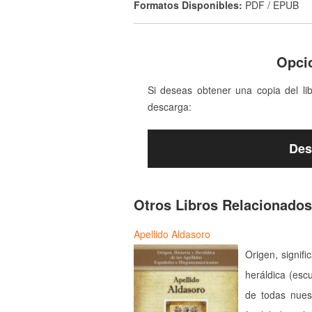
Formatos Disponibles:
PDF / EPUB
Opci
Si deseas obtener una copia del li
descarga:
Des
Otros Libros Relacionados
Apellido Aldasoro
Origen, signifi
heráldica (esc
de todas nues