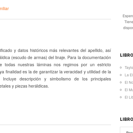
iliar
Espero
Tiene
dispo
ificado y datos históricos más relevantes del apellido, así
LIBRO
ldica (escudo de armas) del linaje. Para la documentación
de todas nuestras láminas nos regimos por un estricto
Taylo
ya finalidad es la de garantizar la veracidad y utilidad de la
La El
. Incluye descripción y simbolismo de los principales
El N
tales y piezas heráldicas.
El M
El L
LIBR
Pop