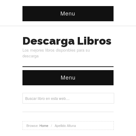
Menu
Descarga Libros
Los mejores libros disponibles para su
descarga
Menu
Browse:
Home
/
Apellido Altuna