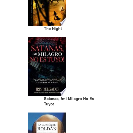
The Night
Satanas, !mi Milagro No Es
Tuyo!