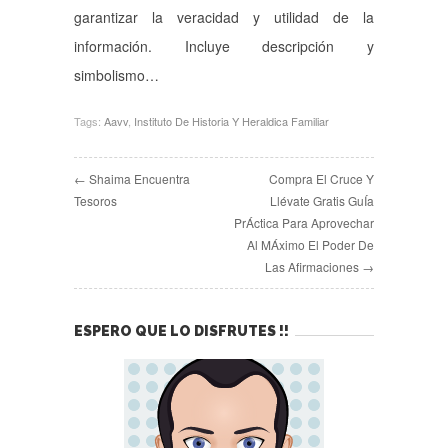
garantizar la veracidad y utilidad de la
información. Incluye descripción y
simbolismo…
Tags:
Aavv
,
Instituto De Historia Y Heraldica Familiar
← Shaima Encuentra
Compra El Cruce Y
Tesoros
Llévate Gratis GuÍa
PrÁctica Para Aprovechar
Al MÁximo El Poder De
Las Afirmaciones →
ESPERO QUE LO DISFRUTES !!