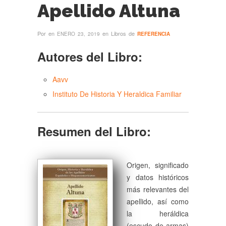
Apellido Altuna
Por
en
en Libros de
ENERO 23, 2019
REFERENCIA
Autores del Libro:
Aavv
Instituto De Historia Y Heraldica Familiar
Resumen del Libro:
Origen, significado
y datos históricos
más relevantes del
apellido, así como
la heráldica
(escudo de armas)