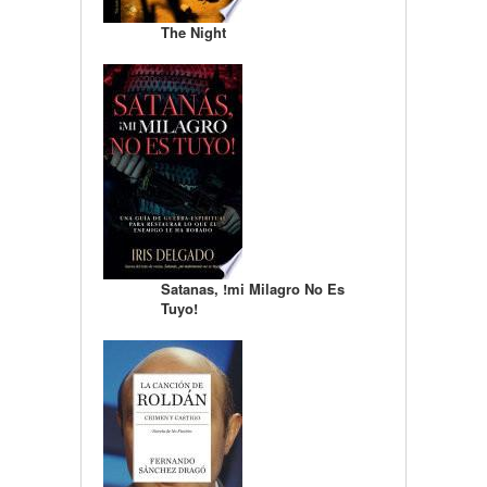
The Night
Satanas, !mi Milagro No Es
Tuyo!