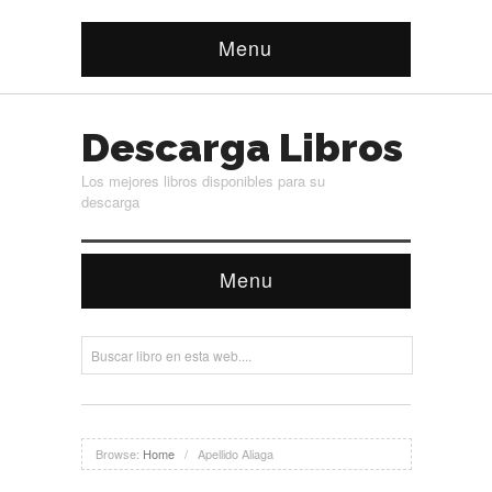
Menu
Descarga Libros
Los mejores libros disponibles para su
descarga
Menu
Browse:
Home
/
Apellido Aliaga