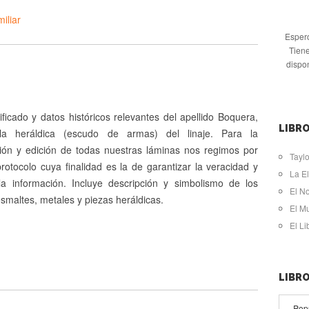
iliar
Espero
Tiene
dispo
ificado y datos históricos relevantes del apellido Boquera,
LIBRO
a heráldica (escudo de armas) del linaje. Para la
ón y edición de todas nuestras láminas nos regimos por
Taylo
protocolo cuya finalidad es la de garantizar la veracidad y
La El
 la información. Incluye descripción y simbolismo de los
El N
esmaltes, metales y piezas heráldicas.
El M
El L
LIBR
Pop