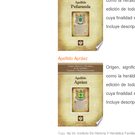
como la heráld
edición de tod
cuya finalidad 
Incluye descri
Apellido Apráez
Origen, signif
como la heráld
edición de tod
cuya finalidad 
Incluye descri
Tags:
Aa Vv
,
Instituto De Historia Y Heraldica Familia