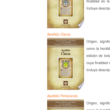
finalidad es l
Incluye descri
Apellido Claros
Origen, signif
como la heráld
edición de tod
cuya finalidad 
Incluye descri
Apellido Peñaranda
Origen, signif