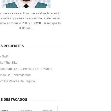
 que este sea el libro que estabas buscando.
s varias opciones de adquirirlo, suelen estar
nible en formato PDF y EBOOK. Deseo que lo
disfrutes....
S RECIENTES
r Swift
ite / The Elite
oble Aurelio Y Su Principe En El Mundo
undo De Robert Jordan
ibro De Valores De Paquito
OS DESTACADOS
ulares
Recientes
Autores