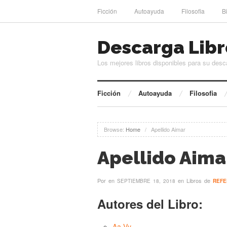
Ficción
Autoayuda
Filosofia
B
Descarga Libr
Los mejores libros disponibles para su desc
Ficción
Autoayuda
Filosofia
Browse:
Home
/
Apellido Aimar
Apellido Aima
Por
en
en Libros de
SEPTIEMBRE 18, 2018
REFE
Autores del Libro:
Aa Vv