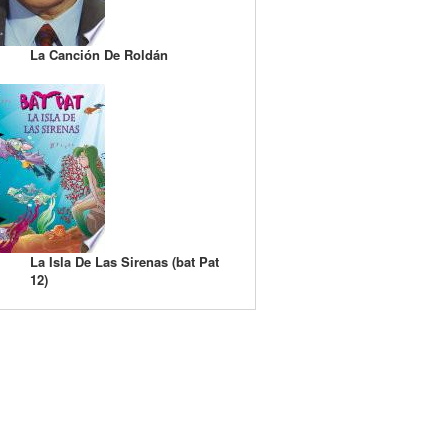
La Canción De Roldán
La Isla De Las Sirenas (bat Pat
12)