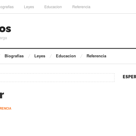
iografias
Leyes
Educacion
Referencia
os
arga
Biografias
Leyes
Educacion
Referencia
ESPER
r
RENCIA