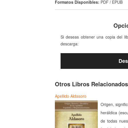
Formatos Disponibles:
PDF / EPUB
Opci
Si deseas obtener una copia del li
descarga:
Des
Otros Libros Relacionados
Apellido Aldasoro
Origen, signifi
heráldica (esc
de todas nues