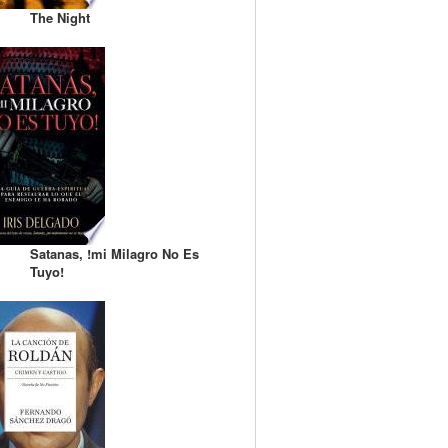
The Night
Satanas, !mi Milagro No Es
Tuyo!