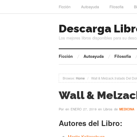
Ficción
Autoayuda
Filosofia
B
Descarga Libr
Los mejores libros disponibles para su desc
Ficción
Autoayuda
Filosofia
Browse:
Home
/
Wall & Melzack.tratado Del Dol
Wall & Melzac
Por
en
en Libros de
ENERO 27, 2019
MEDICINA
Autores del Libro:
Martin Koltzenburg