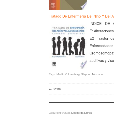
Tratado De Enfermería Del Niño Y Del 
INDICE DE 
E1Alteraciones 
E2 Trastorno
Enfermedade
Cromosomopatí
auditivas y vi
Tags:
Martin Koltzenburg
,
Stephen Mcmahon
← Satira
Copyright © 2026
Descarga Libros