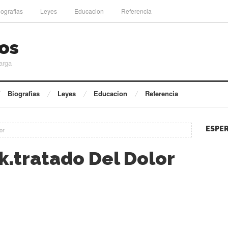
iografias
Leyes
Educacion
Referencia
os
arga
Biografias
Leyes
Educacion
Referencia
ESPER
or
k.tratado Del Dolor