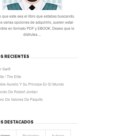
 que este sea el libro que estabas buscando.
s varias opciones de adquirirlo, suelen estar
nible en formato PDF y EBOOK. Deseo que lo
disfrutes....
S RECIENTES
r Swift
ite / The Elite
oble Aurelio Y Su Principe En El Mundo
undo De Robert Jordan
ibro De Valores De Paquito
OS DESTACADOS
ulares
Recientes
Autores