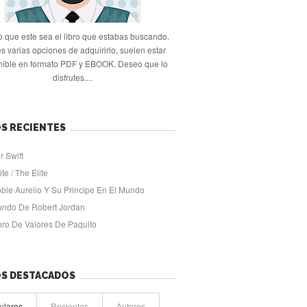
 que este sea el libro que estabas buscando.
s varias opciones de adquirirlo, suelen estar
nible en formato PDF y EBOOK. Deseo que lo
disfrutes....
S RECIENTES
r Swift
ite / The Elite
oble Aurelio Y Su Principe En El Mundo
undo De Robert Jordan
ibro De Valores De Paquito
OS DESTACADOS
ulares
Recientes
Autores