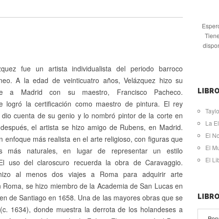
Espero
Tiene
dispo
quez fue un artista individualista del periodo barroco
eo. A la edad de veinticuatro años, Velázquez hizo su
aje a Madrid con su maestro, Francisco Pacheco.
LIBRO
 logró la certificación como maestro de pintura. El rey
Taylo
 dio cuenta de su genio y lo nombró pintor de la corte en
La El
después, el artista se hizo amigo de Rubens, en Madrid.
El N
n enfoque más realista en el arte religioso, con figuras que
El M
os más naturales, en lugar de representar un estilo
El L
 El uso del claroscuro recuerda la obra de Caravaggio.
hizo al menos dos viajes a Roma para adquirir arte
 En Roma, se hizo miembro de la Academia de San Lucas en
den de Santiago en 1658. Una de las mayores obras que se
LIBR
(c. 1634), donde muestra la derrota de los holandeses a
Pop