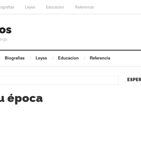
iografias
Leyes
Educacion
Referencia
os
arga
Biografias
Leyes
Educacion
Referencia
ESPER
u época