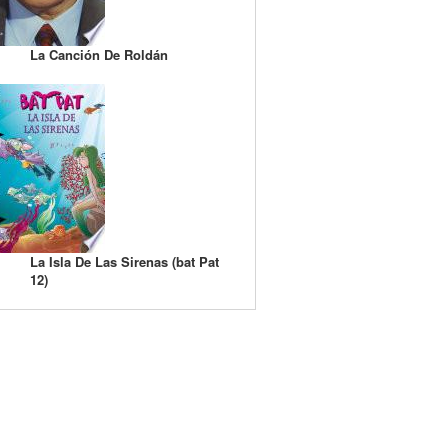
La Canción De Roldán
La Isla De Las Sirenas (bat Pat
12)