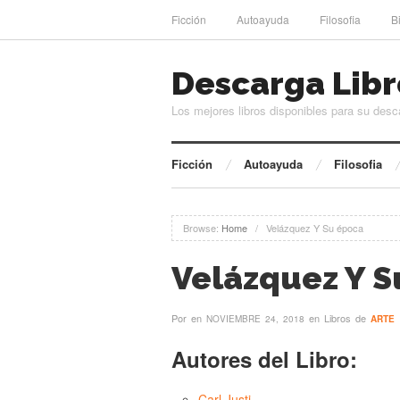
Ficción
Autoayuda
Filosofia
B
Descarga Libr
Los mejores libros disponibles para su desc
Ficción
Autoayuda
Filosofia
Browse:
Home
/
Velázquez Y Su época
Velázquez Y S
Por
en
en Libros de
NOVIEMBRE 24, 2018
ARTE
Autores del Libro:
Carl Justi