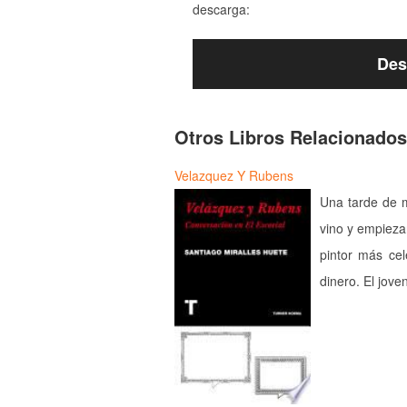
descarga:
Des
Otros Libros Relacionados
Velazquez Y Rubens
Una tarde de 
vino y empiezan
pintor más ce
dinero. El jov