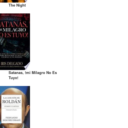
The Night
Satanas, !mi Milagro No Es
Tuyo!