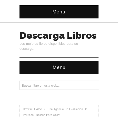
Menu
Descarga Libros
Los mejores libros disponibles para su
descarga
Menu
Browse:
Home
/
Una Agencia De Evaluación De
Políticas Públicas Para Chile: