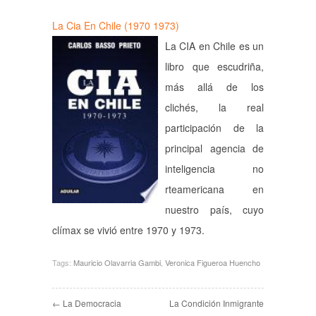
La Cia En Chile (1970 1973)
La CIA en Chile es un
libro que escudriña,
más allá de los
clichés, la real
participación de la
principal agencia de
inteligencia no
rteamericana en
nuestro país, cuyo
clímax se vivió entre 1970 y 1973.
Tags:
Mauricio Olavarria Gambi
,
Veronica Figueroa Huencho
← La Democracia
La Condición Inmigrante