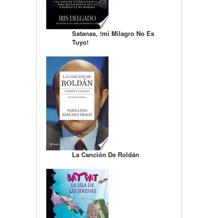
Satanas, !mi Milagro No Es
Tuyo!
La Canción De Roldán