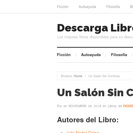
Ficción
Autoayuda
Filosofia
B
Descarga Libr
Los mejores libros disponibles para su desc
Ficción
Autoayuda
Filosofia
Browse:
Home
/
Un Salón Sin Cortinas
Un Salón Sin 
Por
en
en Libros de
NOVIEMBRE 28, 2018
FICCI
Autores del Libro:
Julio Nadal Galan