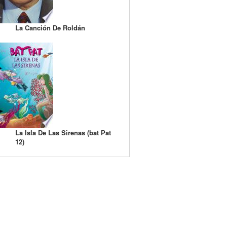
La Canción De Roldán
La Isla De Las Sirenas (bat Pat
12)