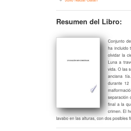
Resumen del Libro:
Conjunto de
ha incluido
olvidar la c
Luna a trav
vida. O las 
anciana tí
durante 12 
malformaci
separación d
final a la q
crimen. El h
lavabo en las alturas, con dos posibles 