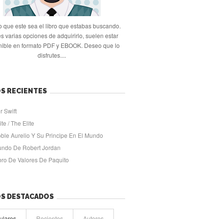
 que este sea el libro que estabas buscando.
s varias opciones de adquirirlo, suelen estar
nible en formato PDF y EBOOK. Deseo que lo
disfrutes....
S RECIENTES
r Swift
ite / The Elite
oble Aurelio Y Su Principe En El Mundo
undo De Robert Jordan
ibro De Valores De Paquito
OS DESTACADOS
ulares
Recientes
Autores