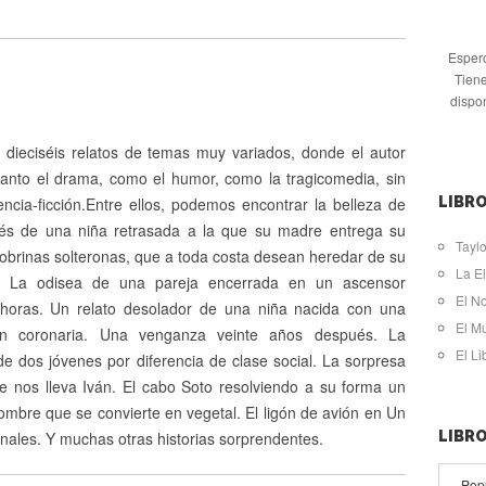
Espero
Tiene
dispo
 dieciséis relatos de temas muy variados, donde el autor
 tanto el drama, como el humor, como la tragicomedia, sin
iencia-ficción.Entre ellos, podemos encontrar la belleza de
LIBRO
és de una niña retrasada a la que su madre entrega su
Taylo
sobrinas solteronas, que a toda costa desean heredar de su
La El
a. La odisea de una pareja encerrada en un ascensor
El N
horas. Un relato desolador de una niña nacida con una
El M
ón coronaria. Una venganza veinte años después. La
El L
e dos jóvenes por diferencia de clase social. La sorpresa
ue nos lleva Iván. El cabo Soto resolviendo a su forma un
ombre que se convierte en vegetal. El ligón de avión en Un
finales. Y muchas otras historias sorprendentes.
LIBR
Pop