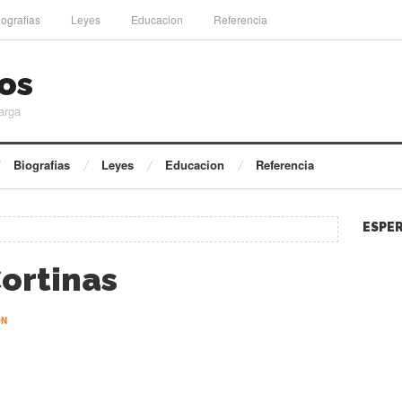
iografias
Leyes
Educacion
Referencia
os
arga
Biografias
Leyes
Educacion
Referencia
ESPER
Cortinas
ÓN