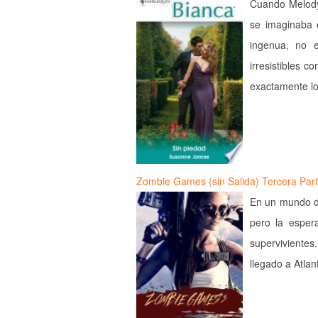
Cuando Melody
se imaginaba e
ingenua, no e
irresistibles 
exactamente lo
Zombie Games (sin Salida) Tercera Part
En un mundo de
pero la esper
supervivientes
llegado a Atla