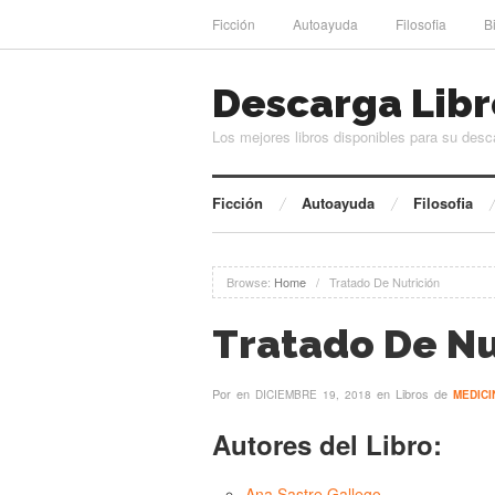
Ficción
Autoayuda
Filosofia
B
Descarga Libr
Los mejores libros disponibles para su desc
Ficción
Autoayuda
Filosofia
Browse:
Home
/
Tratado De Nutrición
Tratado De Nu
Por
en
en Libros de
DICIEMBRE 19, 2018
MEDICI
Autores del Libro:
Ana Sastre Gallego