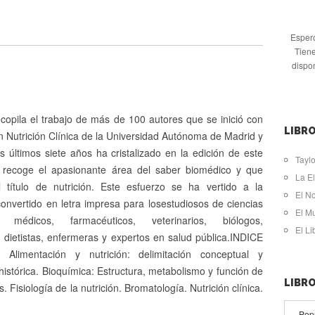
Espero
Tiene
dispo
ecopila el trabajo de más de 100 autores que se inició con
LIBRO
 Nutrición Clínica de la Universidad Autónoma de Madrid y
 últimos siete años ha cristalizado en la edición de este
Taylo
 recoge el apasionante área del saber biomédico y que
La El
 título de nutrición. Este esfuerzo se ha vertido a la
El N
onvertido en letra impresa para losestudiosos de ciencias
El M
: médicos, farmacéuticos, veterinarios, biólogos,
El L
 dietistas, enfermeras y expertos en salud pública.INDICE
Alimentación y nutrición: delimitación conceptual y
histórica. Bioquímica: Estructura, metabolismo y función de
LIBR
s. Fisiología de la nutrición. Bromatología. Nutrición clínica.
Pop