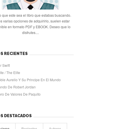
 que este sea el libro que estabas buscando.
s varias opciones de adquirirlo, suelen estar
nible en formato PDF y EBOOK. Deseo que lo
disfrutes....
S RECIENTES
r Swift
ite / The Elite
oble Aurelio Y Su Principe En El Mundo
undo De Robert Jordan
ibro De Valores De Paquito
OS DESTACADOS
ulares
Recientes
Autores