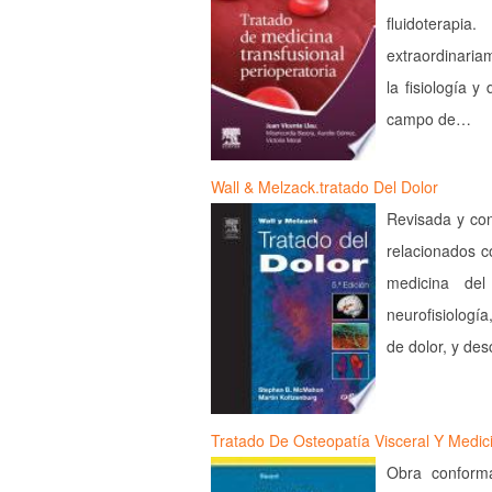
fluidoterapi
extraordinaria
la fisiología 
campo de…
Wall & Melzack.tratado Del Dolor
Revisada y co
relacionados c
medicina del
neurofisiología
de dolor, y de
Tratado De Osteopatía Visceral Y Medic
Obra conforma