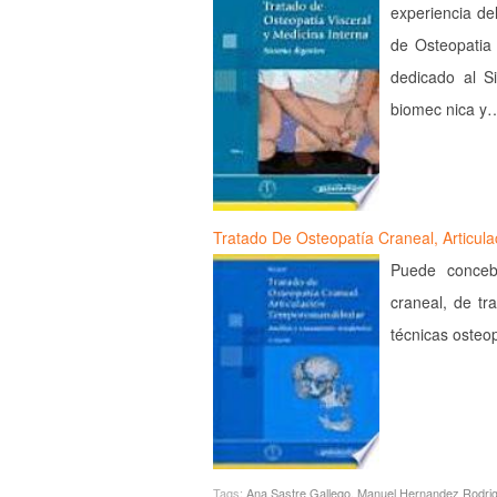
experiencia de
de Osteopatia 
dedicado al Si
biomec nica y
Tratado De Osteopatía Craneal, Articul
Puede conceb
craneal, de tr
técnicas osteop
Tags:
Ana Sastre Gallego
,
Manuel Hernandez Rodri