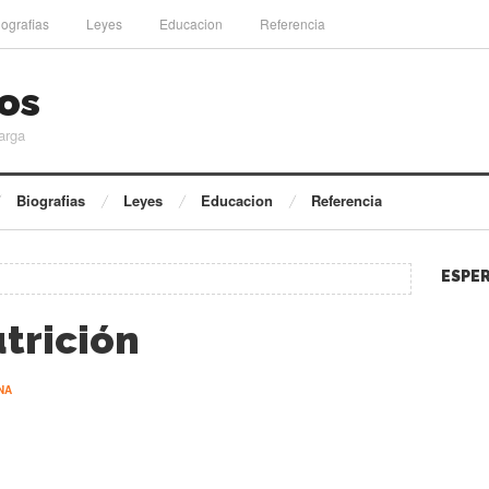
iografias
Leyes
Educacion
Referencia
os
arga
Biografias
Leyes
Educacion
Referencia
ESPER
trición
NA