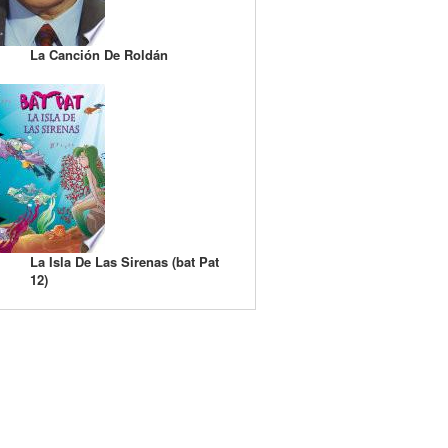
La Canción De Roldán
La Isla De Las Sirenas (bat Pat
12)