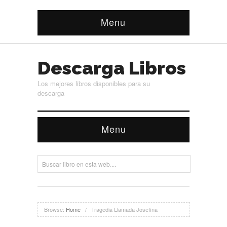
Menu
Descarga Libros
Los mejores libros disponibles para su
descarga
Menu
Browse:
Home
/
Tragedia Llamada Josefina