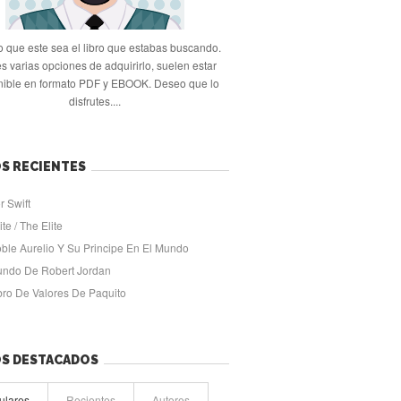
 que este sea el libro que estabas buscando.
s varias opciones de adquirirlo, suelen estar
nible en formato PDF y EBOOK. Deseo que lo
disfrutes....
S RECIENTES
r Swift
ite / The Elite
oble Aurelio Y Su Principe En El Mundo
undo De Robert Jordan
ibro De Valores De Paquito
OS DESTACADOS
ulares
Recientes
Autores