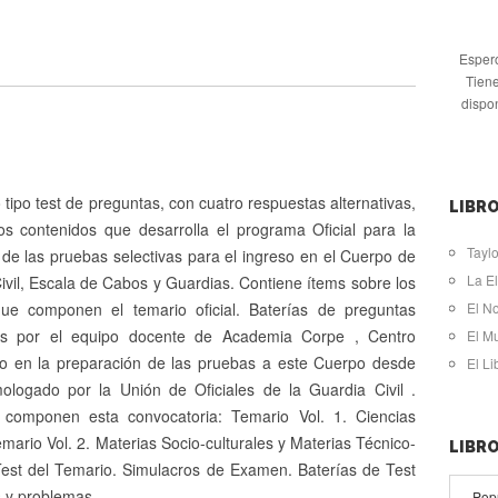
Espero
Tiene
dispo
 tipo test de preguntas, con cuatro respuestas alternativas,
LIBRO
os contenidos que desarrolla el programa Oficial para la
Taylo
de las pruebas selectivas para el ingreso en el Cuerpo de
La El
ivil, Escala de Cabos y Guardias. Contiene ítems sobre los
ue componen el temario oficial. Baterías de preguntas
El N
das por el equipo docente de Academia Corpe , Centro
El M
do en la preparación de las pruebas a este Cuerpo desde
El L
logado por la Unión de Oficiales de la Guardia Civil .
 componen esta convocatoria: Temario Vol. 1. Ciencias
emario Vol. 2. Materias Socio-culturales y Materias Técnico-
LIBR
 Test del Temario. Simulacros de Examen. Baterías de Test
s y problemas.
Pop