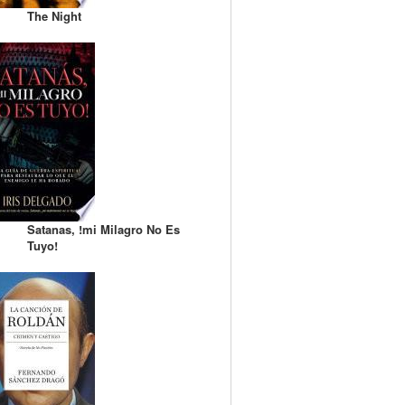
The Night
Satanas, !mi Milagro No Es
Tuyo!