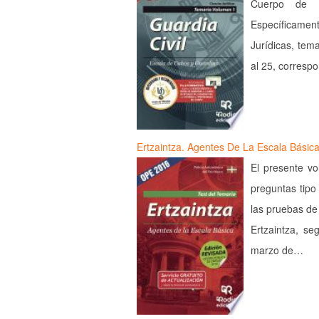
Cuerpo de l
Específicamen
Jurídicas, tema
al 25, corresp
Ertzaintza. Agentes De La Escala Básic
El presente vo
preguntas tipo
las pruebas de
Ertzaintza, s
marzo de…