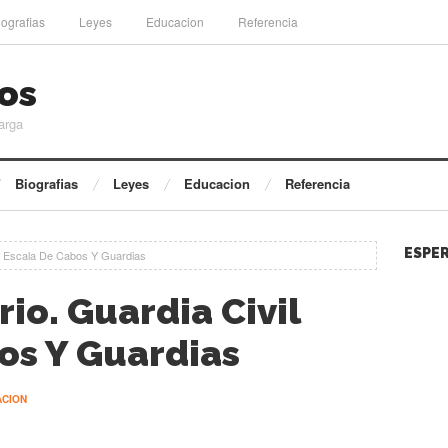
iografias
Leyes
Educacion
Referencia
os
arga
Biografias
Leyes
Educacion
Referencia
ESPER
il Escala De Cabos Y Guardias
io. Guardia Civil
os Y Guardias
ACION