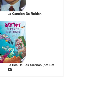
La Canción De Roldán
La Isla De Las Sirenas (bat Pat
12)