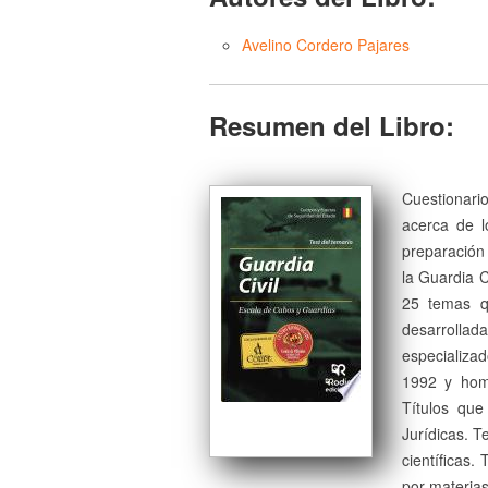
Avelino Cordero Pajares
Resumen del Libro:
Cuestionario
acerca de l
preparación 
la Guardia C
25 temas q
desarrolla
especializa
1992 y homo
Títulos que
Jurídicas. T
científicas.
por materia