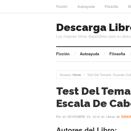
Ficción
Autoayuda
Filosofia
B
Descarga Libr
Los mejores libros disponibles para su desc
Ficción
Autoayuda
Filosofia
Browse:
Home
/
Test Del Temario. Guardia Civ
Test Del Temar
Escala De Cab
Por
en
en Libros de
NOVIEMBRE 23, 2018
EDUC
Autores del Libro: