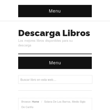
Menu
Descarga Libros
Los mejores libros disponibles para su
descarga
Menu
Browse:
Home
/
Solana De Los Barros, Medio Siglo
De Cariño