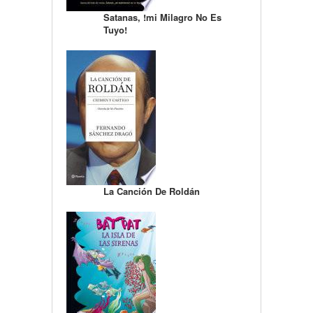
Satanas, !mi Milagro No Es
Tuyo!
La Canción De Roldán