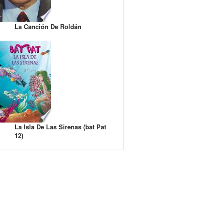
La Canción De Roldán
La Isla De Las Sirenas (bat Pat
12)