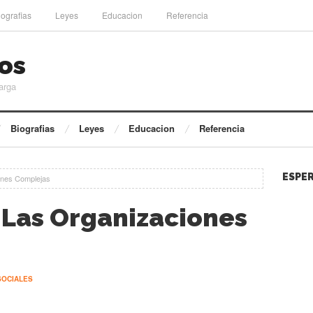
iografias
Leyes
Educacion
Referencia
os
arga
Biografias
Leyes
Educacion
Referencia
ESPER
ones Complejas
 Las Organizaciones
SOCIALES