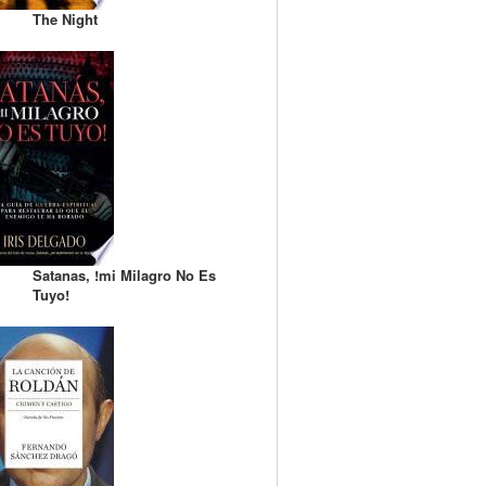
The Night
Satanas, !mi Milagro No Es
Tuyo!