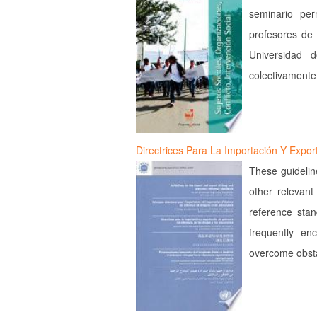
seminario pe
profesores de
Universidad 
colectivamente
Directrices Para La Importación Y Expo
These guidelin
other relevant 
reference sta
frequently en
overcome obsta