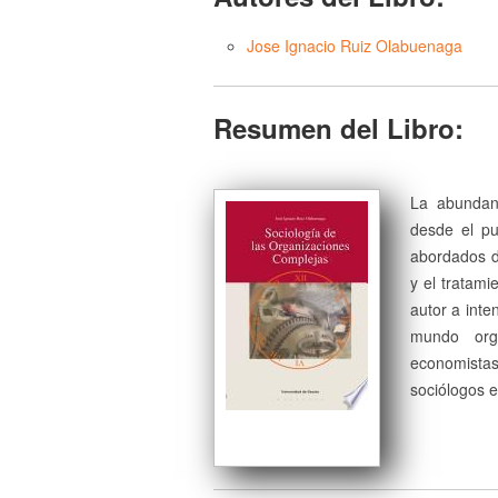
Jose Ignacio Ruiz Olabuenaga
Resumen del Libro:
La abundan
desde el pu
abordados de
y el tratami
autor a inte
mundo orga
economista
sociólogos e