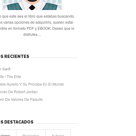
 que este sea el libro que estabas buscando.
s varias opciones de adquirirlo, suelen estar
nible en formato PDF y EBOOK. Deseo que lo
disfrutes....
S RECIENTES
r Swift
ite / The Elite
oble Aurelio Y Su Principe En El Mundo
undo De Robert Jordan
ibro De Valores De Paquito
OS DESTACADOS
ulares
Recientes
Autores