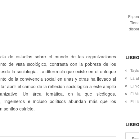
Espero
Tiene
dispo
cia de estudios sobre el mundo de las organizaciones
LIBRO
nto de vista sicológico, contrasta con la pobreza de los
Taylo
sde la sociología. La diferencia que existe en el enfoque
La El
ento de la convivencia social en unas y otras ha llevado al
ntar abrir el campo de la reflexión sociológica a este amplio
El N
nizativo. Un área temática, en la que sicólogos,
El M
s, ingenieros e incluso políticos abundan más que los
El L
n sentido estricto.
LIBR
Pop