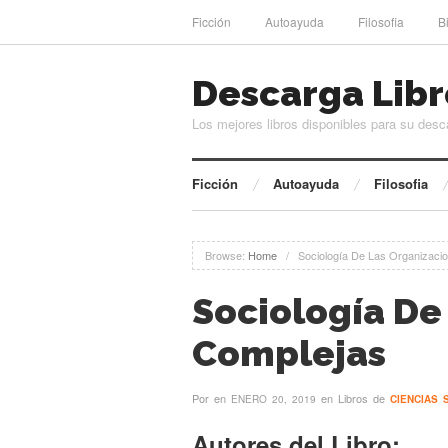
Ficción
Autoayuda
Filosofia
B
Descarga Libr
Los mejores libros disponibles para su desc
Ficción
Autoayuda
Filosofia
Browse:
Home
/
Sociología De Las Organizaci
Sociología De
Complejas
Por
en
en Libros de
ENERO 20, 2019
CIENCIAS 
Autores del Libro: