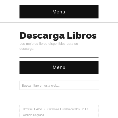
Menu
Descarga Libros
Los mejores libros disponibles para su
descarga
Menu
Browse:
Home
/
Símbolos Fundamentales De La
Ciencia Sagrada