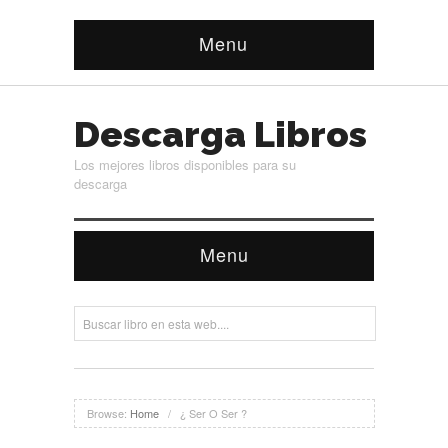
Menu
Descarga Libros
Los mejores libros disponibles para su
descarga
Menu
Browse:
Home
/
¿ Ser O Ser ?