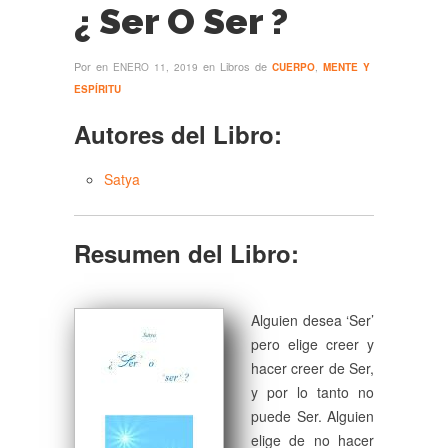
¿ Ser O Ser ?
Por
en
en Libros de
ENERO 11, 2019
CUERPO
,
MENTE Y
ESPÍRITU
Autores del Libro:
Satya
Resumen del Libro:
Alguien desea ‘Ser’
pero elige creer y
hacer creer de Ser,
y por lo tanto no
puede Ser. Alguien
elige de no hacer