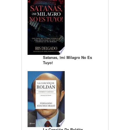
Satanas, !mi Milagro No Es
Tuyo!
La Canción De Roldán