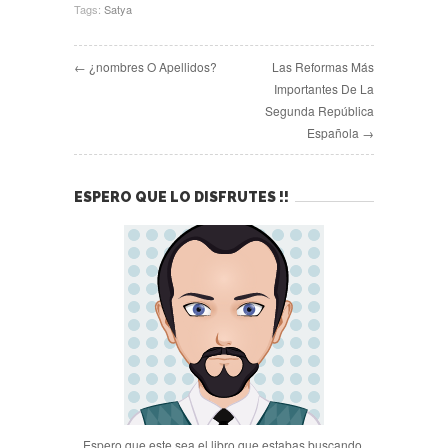
Tags:
Satya
← ¿nombres O Apellidos?
Las Reformas Más
Importantes De La
Segunda República
Española →
ESPERO QUE LO DISFRUTES !!
Espero que este sea el libro que estabas buscando.