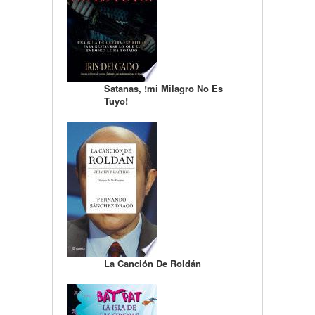
Satanas, !mi Milagro No Es
Tuyo!
La Canción De Roldán