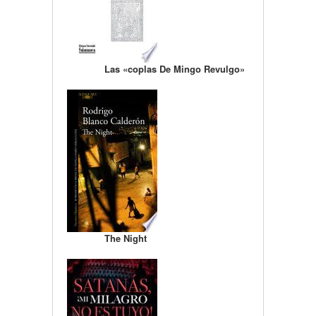
Las «coplas De Mingo Revulgo»
The Night