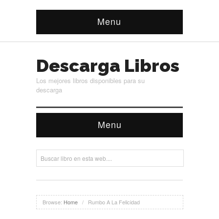
Menu
Descarga Libros
Los mejores libros disponibles para su
descarga
Menu
Browse:
Home
/
Rumbo A La Felicidad