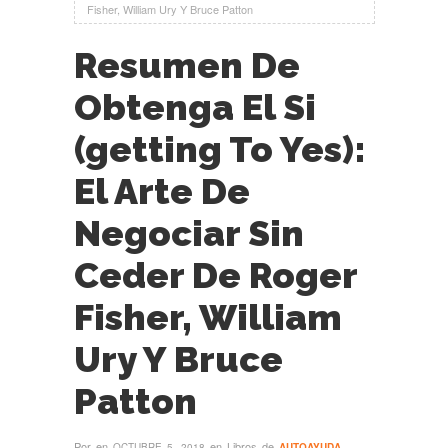
Fisher, William Ury Y Bruce Patton
Resumen De
Obtenga El Si
(getting To Yes):
El Arte De
Negociar Sin
Ceder De Roger
Fisher, William
Ury Y Bruce
Patton
Por
en
en Libros de
OCTUBRE 5, 2018
AUTOAYUDA