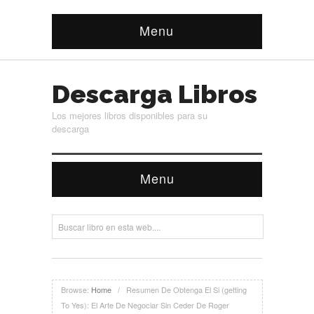
Menu
Descarga Libros
Los mejores libros disponibles para su
descarga
Menu
Browse:
Home
/
Resumen De Obtenga El Si (getting
To Yes): El Arte De Negociar Sin Ceder De Roger