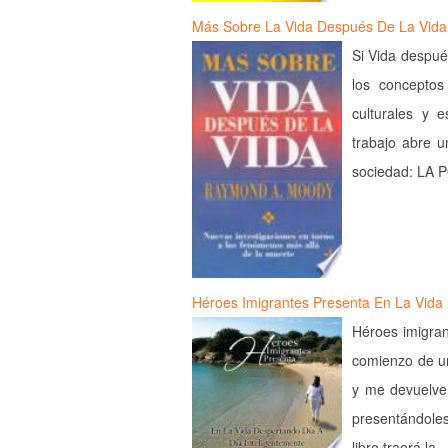
Más Sobre La Vida Después De La Vida
Si Vida despué
los conceptos
culturales y e
trabajo abre 
sociedad: LA
Héroes Imigrantes Presenta En La Vid
Héroes imigran
comienzo de un
y me devuelve
presentándoles
libro traerá la