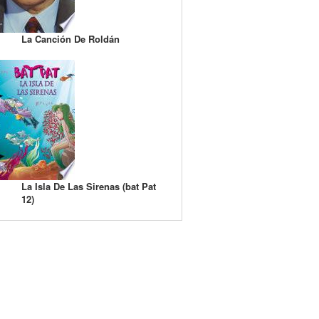
La Canción De Roldán
La Isla De Las Sirenas (bat Pat
12)