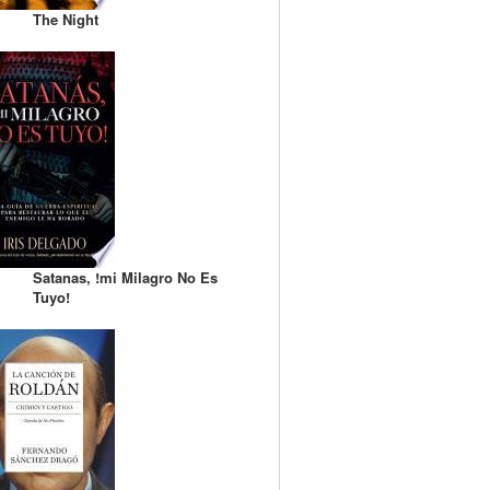
The Night
Satanas, !mi Milagro No Es
Tuyo!