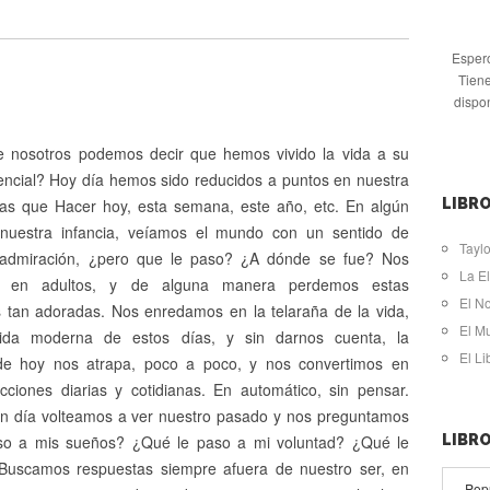
Espero
Tiene
dispo
 nosotros podemos decir que hemos vivido la vida a su
ncial? Hoy día hemos sido reducidos a puntos en nuestra
sas que Hacer hoy, esta semana, este año, etc. En algún
LIBRO
 nuestra infancia, veíamos el mundo con un sentido de
Taylo
y admiración, ¿pero que le paso? ¿A dónde se fue? Nos
La El
os en adultos, y de alguna manera perdemos estas
El N
s tan adoradas. Nos enredamos en la telaraña de la vida,
El M
ida moderna de estos días, y sin darnos cuenta, la
El L
 de hoy nos atrapa, poco a poco, y nos convertimos en
cciones diarias y cotidianas. En automático, sin pensar.
n día volteamos a ver nuestro pasado y nos preguntamos
so a mis sueños? ¿Qué le paso a mi voluntad? ¿Qué le
LIBR
Buscamos respuestas siempre afuera de nuestro ser, en
Pop