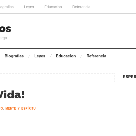
iografias
Leyes
Educacion
Referencia
os
arga
Biografias
Leyes
Educacion
Referencia
ESPER
Vida!
PO
,
MENTE Y ESPÍRITU