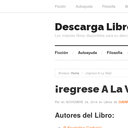
Ficción
Autoayuda
Filosofia
B
Descarga Libr
Los mejores libros disponibles para su desc
Ficción
Autoayuda
Filosofia
Browse:
Home
/
¡regrese A La Vida!
¡regrese A La 
Por
en
en Libros de
NOVIEMBRE 28, 2018
CUER
Autores del Libro:
R Krystaline Carbajal