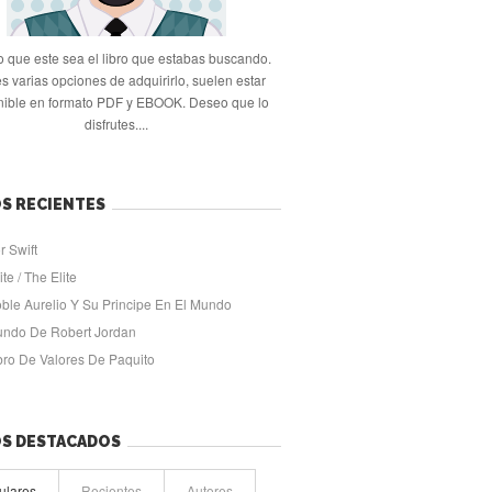
 que este sea el libro que estabas buscando.
s varias opciones de adquirirlo, suelen estar
nible en formato PDF y EBOOK. Deseo que lo
disfrutes....
S RECIENTES
r Swift
ite / The Elite
oble Aurelio Y Su Principe En El Mundo
undo De Robert Jordan
ibro De Valores De Paquito
OS DESTACADOS
ulares
Recientes
Autores