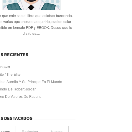
 que este sea el libro que estabas buscando.
s varias opciones de adquirirlo, suelen estar
nible en formato PDF y EBOOK. Deseo que lo
disfrutes....
S RECIENTES
r Swift
ite / The Elite
oble Aurelio Y Su Principe En El Mundo
undo De Robert Jordan
ibro De Valores De Paquito
OS DESTACADOS
ulares
Recientes
Autores