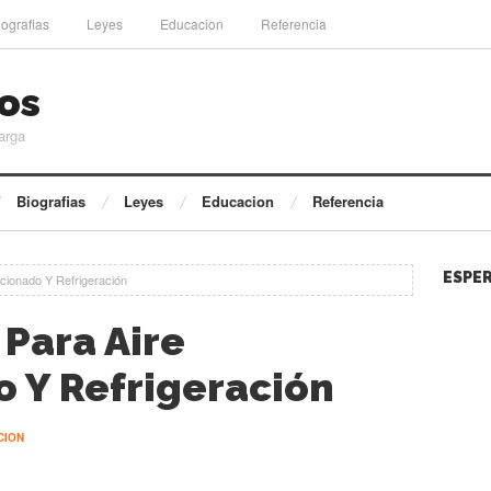
iografias
Leyes
Educacion
Referencia
os
arga
Biografias
Leyes
Educacion
Referencia
ESPER
icionado Y Refrigeración
 Para Aire
 Y Refrigeración
CION