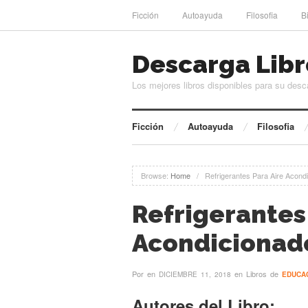
Ficción
Autoayuda
Filosofia
B
Descarga Libr
Los mejores libros disponibles para su desc
Ficción
Autoayuda
Filosofia
Browse:
Home
/
Refrigerantes Para Aire Acond
Refrigerantes
Acondicionado
Por
en
en Libros de
DICIEMBRE 11, 2018
EDUCA
Autores del Libro: