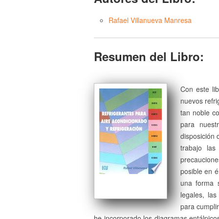
Rafael Villanueva Manresa
Resumen del Libro:
Con este li
nuevos refr
tan noble co
para nuest
disposición 
trabajo las
precaucion
posible en é
una forma s
legales, la
para cumplir
he incorporado los diagramas entálpicos 