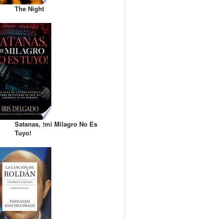
The Night
Satanas, !mi Milagro No Es
Tuyo!