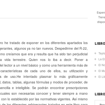
Espero
Tiene
dispo
bro he tratado de exponer en los diferentes apartados los
LIBRO
igerantes, algunos ya no tan nuevos. Despedirme del R-22,
Taylo
mo creíamos que era y resulta que ha sido tan perjudicial
La El
ra vida terrestre. Quien nos lo iba a decir. Poner a
del lector a un nivel básico y como una herramienta más de
El N
 características de cada uno de ellos, su utilización y
El M
es de uso.He intentado plasmar lo más gráficamente
El L
l, datos, tablas, algunas fórmulas y modos de proceder, de
encilla e inteligible. Se podrán encontrar prescripciones
s cuales son necesarias conocer y tener siempre a mano
LIBR
 con lo establecido por las normativas vigentes. Así mismo
de los diferentes refrigerantes tratados en este libro para
Pop