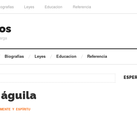
iografias
Leyes
Educacion
Referencia
os
arga
Biografias
Leyes
Educacion
Referencia
ESPER
 águila
MENTE Y ESPÍRITU