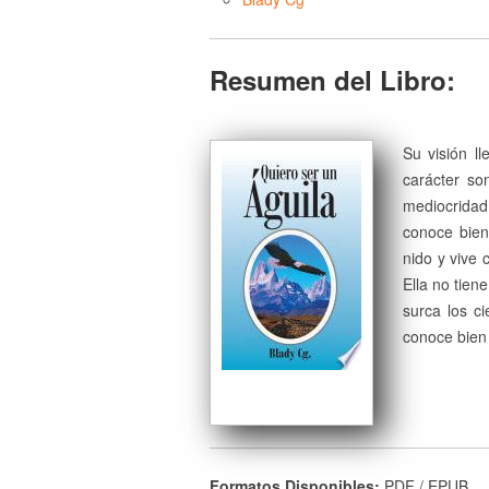
Resumen del Libro:
Su visión l
carácter so
mediocridad.
conoce bien
nido y vive 
Ella no tien
surca los ci
conoce bien 
Formatos Disponibles:
PDF / EPUB