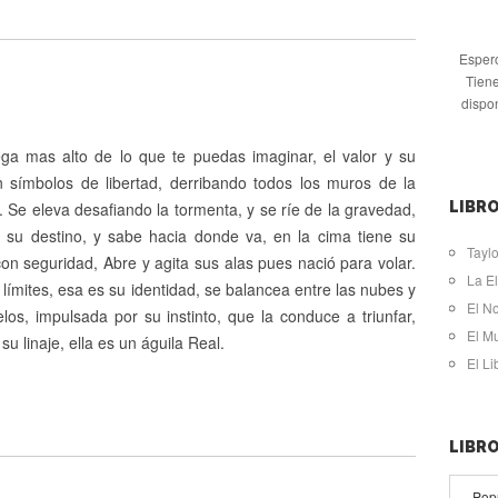
Espero
Tiene
dispo
lega mas alto de lo que te puedas imaginar, el valor y su
n símbolos de libertad, derribando todos los muros de la
 Se eleva desafiando la tormenta, y se ríe de la gravedad,
LIBRO
 su destino, y sabe hacia donde va, en la cima tiene su
Taylo
con seguridad, Abre y agita sus alas pues nació para volar.
La El
e límites, esa es su identidad, se balancea entre las nubes y
El N
elos, impulsada por su instinto, que la conduce a triunfar,
El M
su linaje, ella es un águila Real.
El L
LIBR
Pop