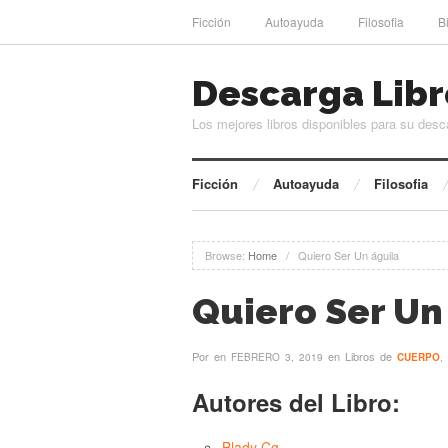
Ficción
Autoayuda
Filosofia
B
Descarga Libr
Los mejores libros disponibles para su desc
Ficción
Autoayuda
Filosofia
Browse:
Home
/
Quiero Ser Un águila
Quiero Ser Un
Por
en
en Libros de
FEBRERO 3, 2019
CUERPO
,
Autores del Libro:
Blady Cg