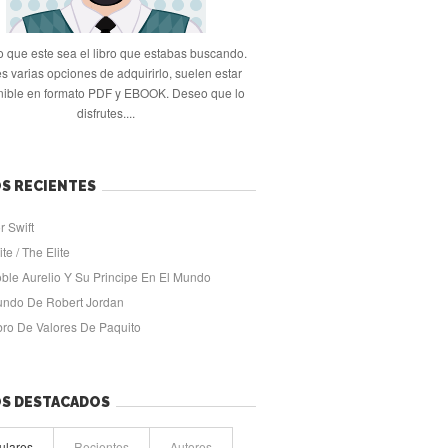
 que este sea el libro que estabas buscando.
s varias opciones de adquirirlo, suelen estar
nible en formato PDF y EBOOK. Deseo que lo
disfrutes....
S RECIENTES
r Swift
ite / The Elite
oble Aurelio Y Su Principe En El Mundo
undo De Robert Jordan
ibro De Valores De Paquito
OS DESTACADOS
ulares
Recientes
Autores