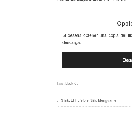
Opci
Si deseas obtener una copia del li
descarga:
Des
Tags:
Blady Cg
← Stink, El Increíble Niño Menguante