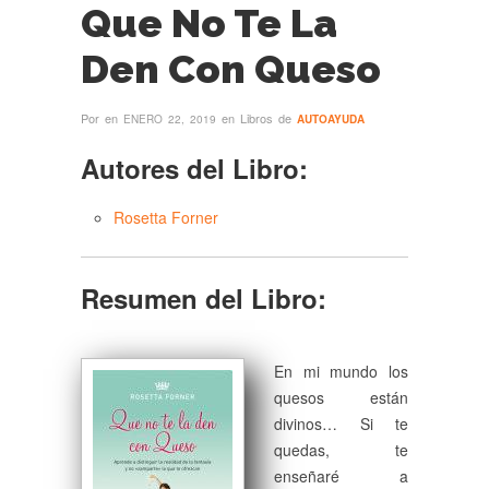
Que No Te La
Den Con Queso
Por
en
en Libros de
ENERO 22, 2019
AUTOAYUDA
Autores del Libro:
Rosetta Forner
Resumen del Libro:
En mi mundo los
quesos están
divinos… Si te
quedas, te
enseñaré a