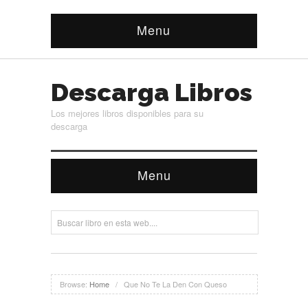
Menu
Descarga Libros
Los mejores libros disponibles para su
descarga
Menu
Browse:
Home
/
Que No Te La Den Con Queso