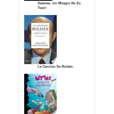
Satanas, !mi Milagro No Es
Tuyo!
La Canción De Roldán