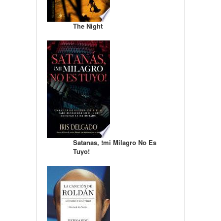
The Night
Satanas, !mi Milagro No Es
Tuyo!