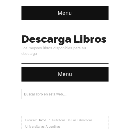
Menu
Descarga Libros
Los mejores libros disponibles para su
descarga
Menu
Browse:
Home
/
Prácticas De Las Bibliotecas
Universitarias Argentinas