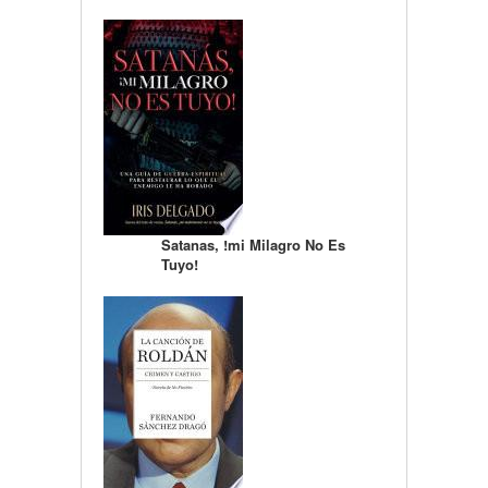
Satanas, !mi Milagro No Es
Tuyo!