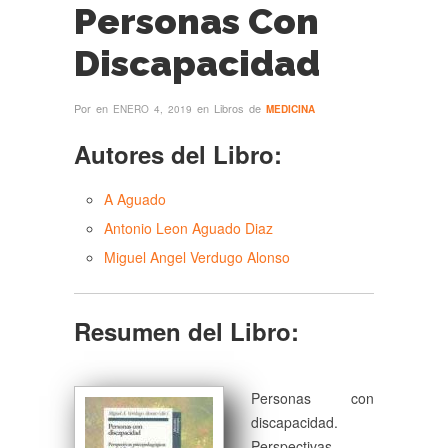
Personas Con
Discapacidad
Por
en
en Libros de
ENERO 4, 2019
MEDICINA
Autores del Libro:
A Aguado
Antonio Leon Aguado Diaz
Miguel Angel Verdugo Alonso
Resumen del Libro:
Personas con
discapacidad.
Perspectivas