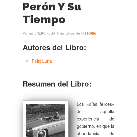
Perón Y Su
Tiempo
Por
en
en Libros de
ENERO 4, 2019
HISTORIA
Autores del Libro:
Felix Luna
Resumen del Libro:
Los «días felices»
de aquella
experiencia de
gobierno, en que la
abundancia de