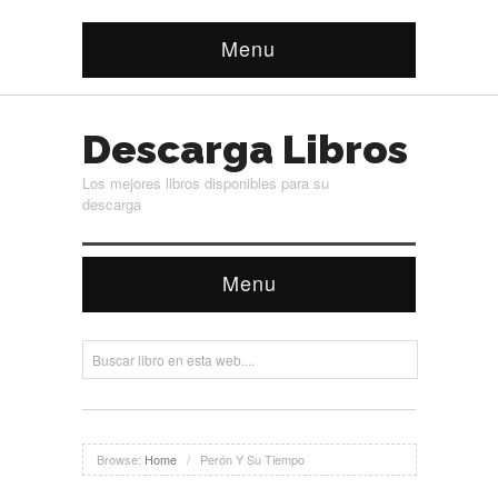
Menu
Descarga Libros
Los mejores libros disponibles para su
descarga
Menu
Browse:
Home
/
Perón Y Su Tiempo