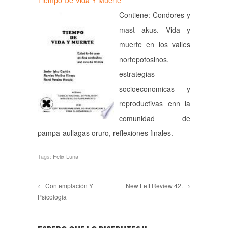
Tiempo De Vida Y Muerte
Contiene: Condores y
mast akus. Vida y
muerte en los valles
nortepotosinos,
estrategias
socioeconomicas y
reproductivas enn la
comunidad de
pampa-aullagas oruro, reflexiones finales.
Tags:
Felix Luna
← Contemplación Y
New Left Review 42. →
Psicología