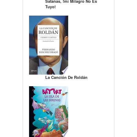
Satanas, !mi Milagro No Es
Tuyo!
La Canción De Roldán