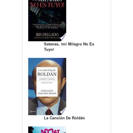
Satanas, !mi Milagro No Es
Tuyo!
La Canción De Roldán