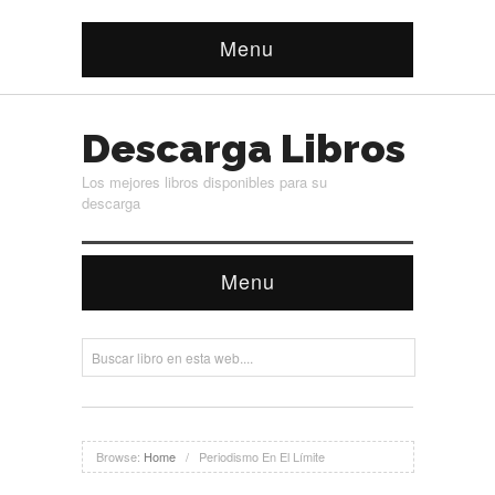
Menu
Descarga Libros
Los mejores libros disponibles para su
descarga
Menu
Browse:
Home
/
Periodismo En El Límite