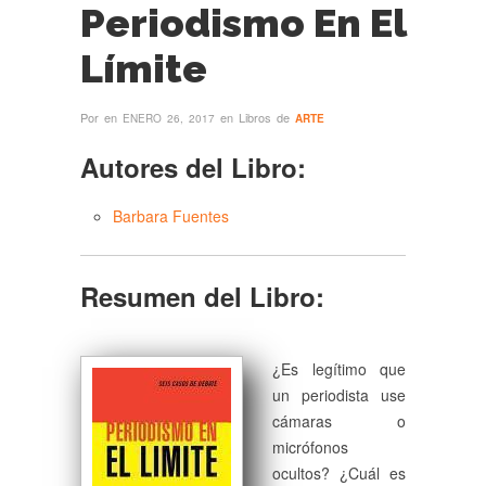
Periodismo En El
Límite
Por
en
en Libros de
ENERO 26, 2017
ARTE
Autores del Libro:
Barbara Fuentes
Resumen del Libro:
¿Es legítimo que
un periodista use
cámaras o
micrófonos
ocultos? ¿Cuál es