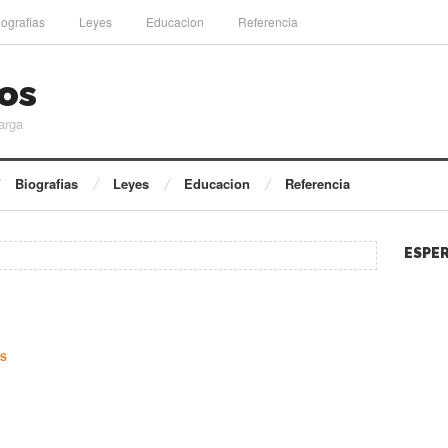
iografias
Leyes
Educacion
Referencia
os
arga
Biografias
Leyes
Educacion
Referencia
ESPER
ES