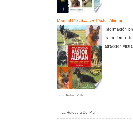
Manual Práctico Del Pastor Alemán
Información pr
tratamiento f
atracción visua
Tags:
Robert Pollet
← La Heredera Del Mar