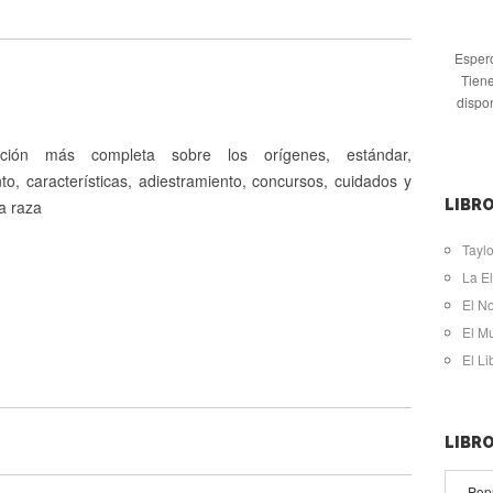
Espero
Tiene
dispo
ación más completa sobre los orígenes, estándar,
o, características, adiestramiento, concursos, cuidados y
a raza
LIBRO
Taylo
La El
El N
El M
El L
LIBR
Pop