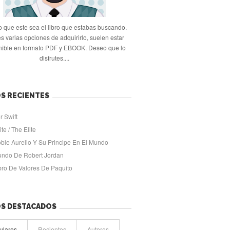
 que este sea el libro que estabas buscando.
s varias opciones de adquirirlo, suelen estar
nible en formato PDF y EBOOK. Deseo que lo
disfrutes....
S RECIENTES
r Swift
ite / The Elite
oble Aurelio Y Su Principe En El Mundo
undo De Robert Jordan
ibro De Valores De Paquito
OS DESTACADOS
ulares
Recientes
Autores