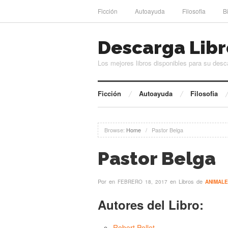
Ficción
Autoayuda
Filosofia
B
Descarga Libr
Los mejores libros disponibles para su desc
Ficción
Autoayuda
Filosofia
Browse:
Home
/
Pastor Belga
Pastor Belga
Por
en
en Libros de
FEBRERO 18, 2017
ANIMAL
Autores del Libro:
Robert Pollet