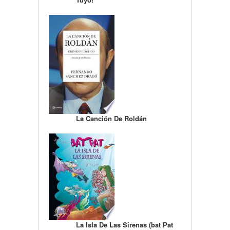
La Canción De Roldán
La Isla De Las Sirenas (bat Pat