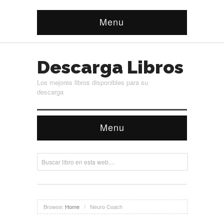
Menu
Descarga Libros
Los mejores libros disponibles para su
descarga
Menu
Browse:
Home
/
Neuro Coach