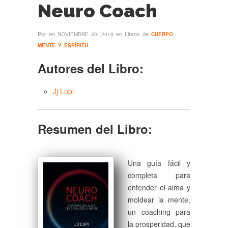
Neuro Coach
Por
en
en Libros de
NOVIEMBRE 30, 2018
CUERPO
,
MENTE Y ESPÍRITU
Autores del Libro:
Jj Lupi
Resumen del Libro:
Una guía fácil y
completa para
entender el alma y
moldear la mente,
un coaching para
la prosperidad, que