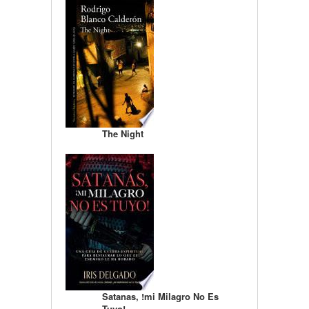
The Night
Satanas, !mi Milagro No Es
Tuyo!