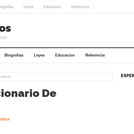
iografias
Leyes
Educacion
Referencia
os
arga
Biografias
Leyes
Educacion
Referencia
ESPER
enadores
cionario De
ENCIA