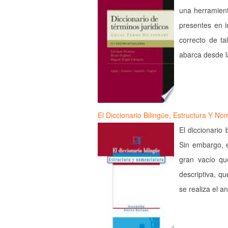
una herramient
presentes en i
correcto de ta
abarca desde l
El Diccionario Bilingüe, Estructura Y No
El diccionario
Sin embargo, e
gran vacío qu
descriptiva, qu
se realiza el a