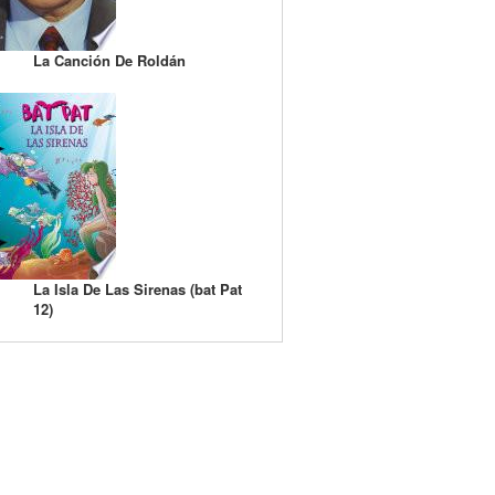
La Canción De Roldán
La Isla De Las Sirenas (bat Pat
12)