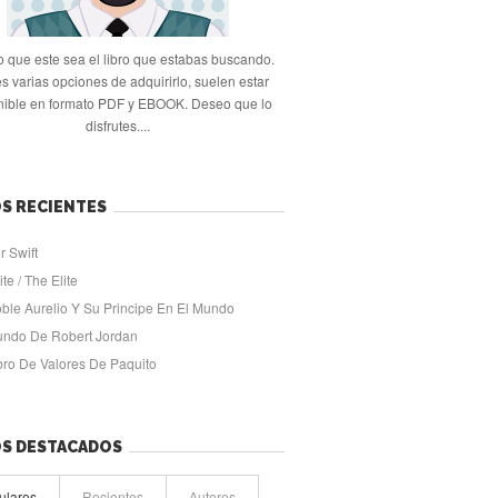
 que este sea el libro que estabas buscando.
s varias opciones de adquirirlo, suelen estar
nible en formato PDF y EBOOK. Deseo que lo
disfrutes....
S RECIENTES
r Swift
ite / The Elite
oble Aurelio Y Su Principe En El Mundo
undo De Robert Jordan
ibro De Valores De Paquito
OS DESTACADOS
ulares
Recientes
Autores