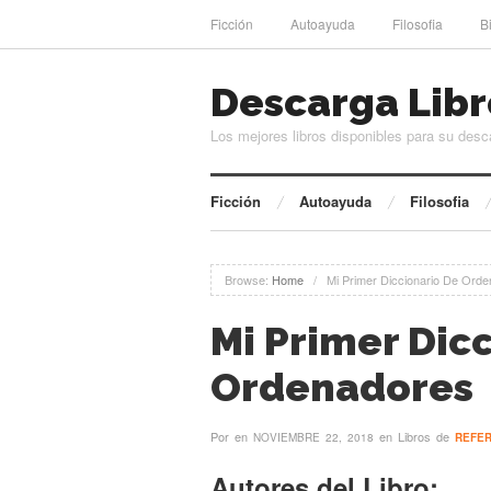
Ficción
Autoayuda
Filosofia
B
Descarga Libr
Los mejores libros disponibles para su desc
Ficción
Autoayuda
Filosofia
Browse:
Home
/
Mi Primer Diccionario De Ord
Mi Primer Dic
Ordenadores
Por
en
en Libros de
NOVIEMBRE 22, 2018
REFER
Autores del Libro: