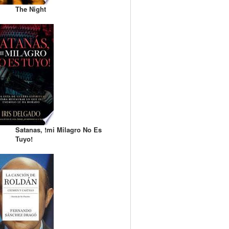
The Night
Satanas, !mi Milagro No Es
Tuyo!