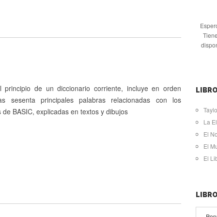
Espero
Tiene
dispo
l principio de un diccionario corriente, incluye en orden
LIBRO
las sesenta principales palabras relacionadas con los
Taylo
 de BASIC, explicadas en textos y dibujos
La El
El N
El M
El L
LIBR
Pop