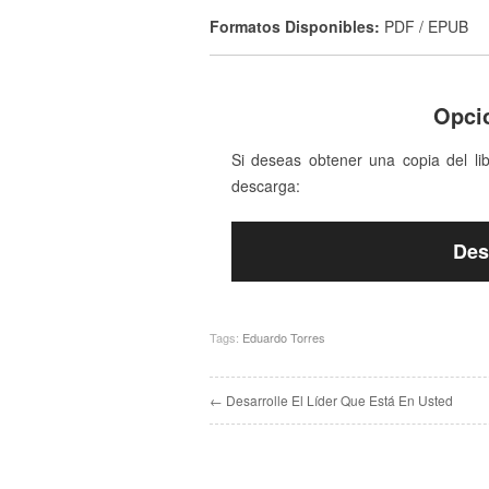
Formatos Disponibles:
PDF / EPUB
Opci
Si deseas obtener una copia del li
descarga:
Des
Tags:
Eduardo Torres
← Desarrolle El Líder Que Está En Usted