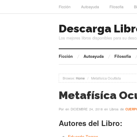
Ficción
Autoayuda
Filosofia
B
Descarga Libr
Los mejores libros disponibles para su desc
Ficción
Autoayuda
Filosofia
Browse:
Home
/
Metafísíca Ocultista
Metafísíca Ocu
Por
en
en Libros de
DICIEMBRE 24, 2018
CUERP
Autores del Libro:
Eduardo Torres