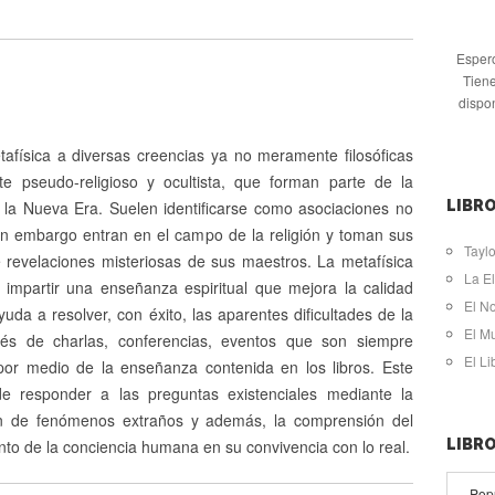
Espero
Tiene
dispo
afísica a diversas creencias ya no meramente filosóficas
te pseudo-religioso y ocultista, que forman parte de la
e la Nueva Era. Suelen identificarse como asociaciones no
LIBRO
sin embargo entran en el campo de la religión y toman sus
Taylo
e revelaciones misteriosas de sus maestros. La metafísica
La El
 impartir una enseñanza espiritual que mejora la calidad
El N
da a resolver, con éxito, las aparentes dificultades de la
El M
vés de charlas, conferencias, eventos que son siempre
El L
 por medio de la enseñanza contenida en los libros. Este
 de responder a las preguntas existenciales mediante la
ón de fenómenos extraños y además, la comprensión del
to de la conciencia humana en su convivencia con lo real.
LIBR
Pop