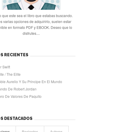
 que este sea el libro que estabas buscando.
s varias opciones de adquirirlo, suelen estar
nible en formato PDF y EBOOK. Deseo que lo
disfrutes....
S RECIENTES
r Swift
ite / The Elite
oble Aurelio Y Su Principe En El Mundo
undo De Robert Jordan
ibro De Valores De Paquito
OS DESTACADOS
ulares
Recientes
Autores