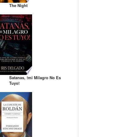
The Night
Satanas, !mi Milagro No Es
Tuyo!