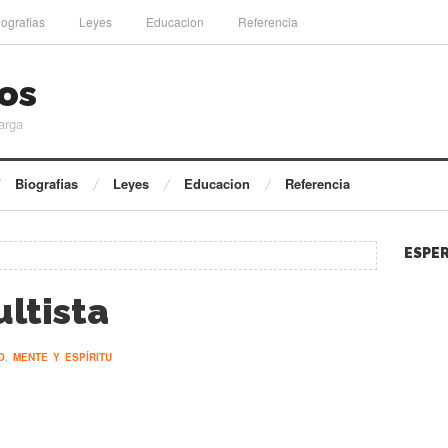
iografias
Leyes
Educacion
Referencia
os
arga
Biografias
Leyes
Educacion
Referencia
ESPER
ltista
O
,
MENTE Y ESPÍRITU