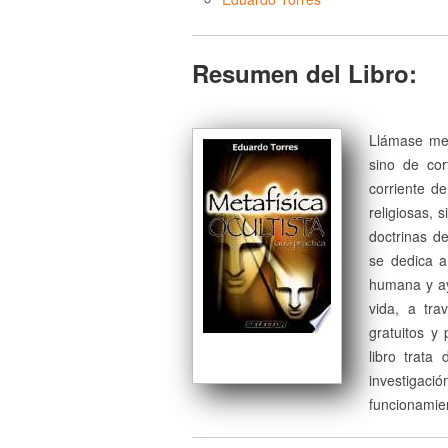
Resumen del Libro:
Llámase met
sino de cor
corriente d
religiosas, 
doctrinas d
se dedica a
humana y ayu
vida, a tra
gratuitos y
libro trata
investigaci
funcionamien