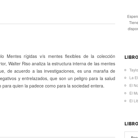
Espero
Tiene
dispo
ulo Mentes rígidas v/s mentes flexibles de la colección
LIBRO
ior, Walter Riso analiza la estructura interna de las mentes
Taylo
ue, de acuerdo a las investigaciones, es una maraña de
La El
gativos y entrelazados, que son un peligro para la salud
o para quien la padece como para la sociedad entera.
El N
El M
El L
LIBR
Pop