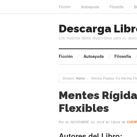
Ficción
Autoayuda
Filosofia
B
Descarga Libr
Los mejores libros disponibles para su desc
Ficción
Autoayuda
Filosofia
Browse:
Home
/
Mentes Rígidas V/s Mentes Fle
Mentes Rígida
Flexibles
Por
en
en Libros de
NOVIEMBRE 22, 2018
CUER
Autores del Libro: