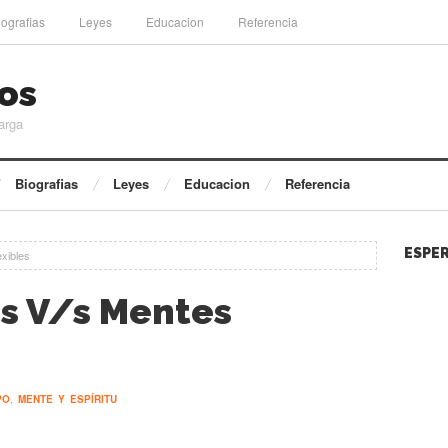
iografias
Leyes
Educacion
Referencia
os
arga
Biografias
Leyes
Educacion
Referencia
ESPER
xibles
s V/s Mentes
PO
,
MENTE Y ESPÍRITU