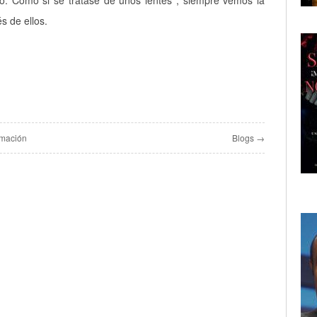
o. Como si se tratase de unos lentes , siempre vemos la
és de ellos.
rmación
Blogs →