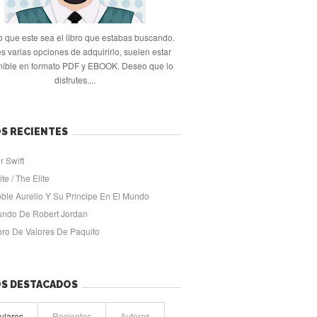
 que este sea el libro que estabas buscando.
s varias opciones de adquirirlo, suelen estar
nible en formato PDF y EBOOK. Deseo que lo
disfrutes....
S RECIENTES
r Swift
ite / The Elite
oble Aurelio Y Su Principe En El Mundo
undo De Robert Jordan
ibro De Valores De Paquito
OS DESTACADOS
ulares
Recientes
Autores