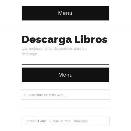
Menu
Descarga Libros
Los mejores libros disponibles para su
descarga
Menu
Browse:
Home
/
Manual Para Extranjeros