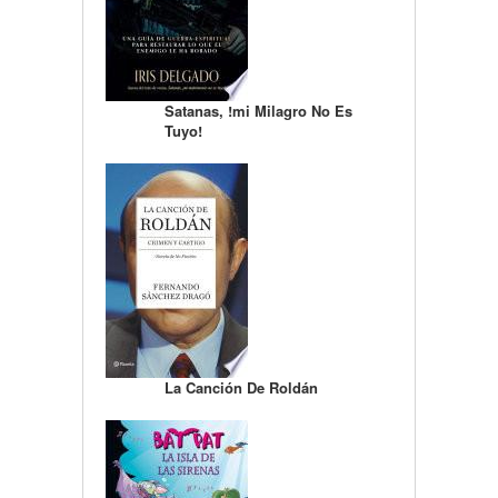
Satanas, !mi Milagro No Es
Tuyo!
La Canción De Roldán