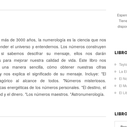
Espero
Tiene
dispo
más de 3000 años, la numerología es la ciencia que nos
ender el universo y entendernos. Los números construyen
si sabemos descifrar su mensaje, ellos nos darán
LIBRO
s para mejorar nuestra calidad de vida. Este libro nos
Taylo
una manera sencilla, cómo obtener nuestras cifras
La El
y nos explica el significado de su mensaje. Incluye: *El
El N
agórico al alcance de todos. *Números misteriosos.
El M
icas energéticas de los números personales. *El destino, el
El L
ud y el dinero. *Los números maestros. *Astronumerología.
LIBR
Pop