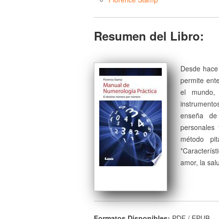
Resumen del Libro:
Desde hace 
permite ent
el mundo, 
instrumento
enseña de 
personales 
método pit
*Característ
amor, la sal
Formatos Disponibles:
PDF / EPUB