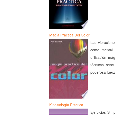
Magia Practica Del Color
Las vibracione
como mental y
utilización má
técnicas senci
poderosa fuerz
Kinesiología Práctica
Ejercicios Sim