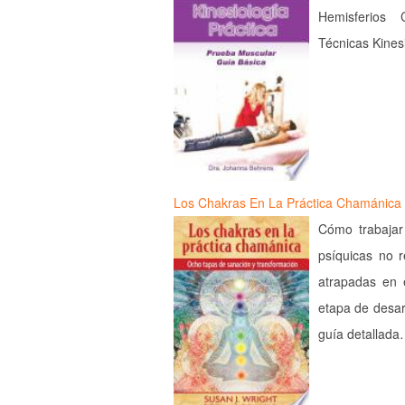
Hemisferios 
Técnicas Kines
Los Chakras En La Práctica Chamánica
Cómo trabajar
psíquicas no 
atrapadas en 
etapa de desar
guía detallad