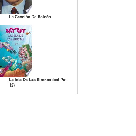
La Canción De Roldán
La Isla De Las Sirenas (bat Pat
12)