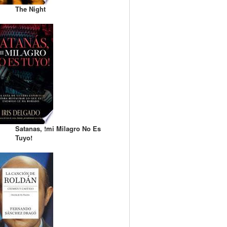
The Night
Satanas, !mi Milagro No Es
Tuyo!