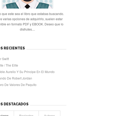
 que este sea el libro que estabas buscando.
s varias opciones de adquirirlo, suelen estar
nible en formato PDF y EBOOK. Deseo que lo
disfrutes....
S RECIENTES
r Swift
ite / The Elite
oble Aurelio Y Su Principe En El Mundo
undo De Robert Jordan
ibro De Valores De Paquito
OS DESTACADOS
ulares
Recientes
Autores