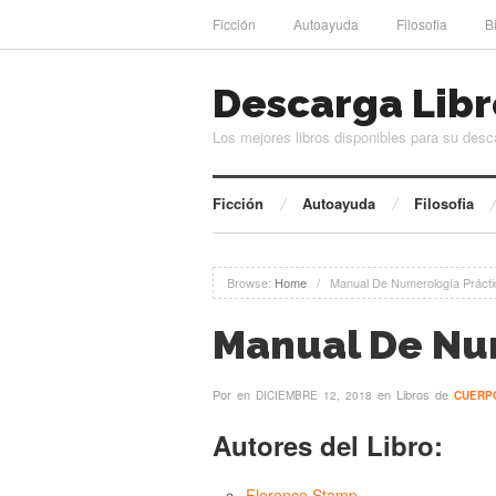
Ficción
Autoayuda
Filosofia
B
Descarga Libr
Los mejores libros disponibles para su desc
Ficción
Autoayuda
Filosofia
Browse:
Home
/
Manual De Numerología Prácti
Manual De Nu
Por
en
en Libros de
DICIEMBRE 12, 2018
CUERP
Autores del Libro:
Florence Stamp