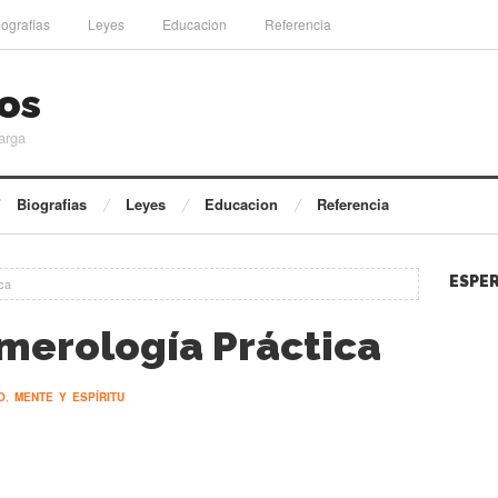
iografias
Leyes
Educacion
Referencia
os
arga
Biografias
Leyes
Educacion
Referencia
ESPER
ca
merología Práctica
O
,
MENTE Y ESPÍRITU