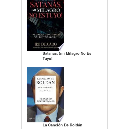
Satanas, !mi Milagro No Es
Tuyo!
La Canción De Roldán