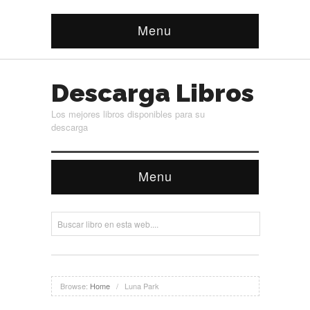
Menu
Descarga Libros
Los mejores libros disponibles para su
descarga
Menu
Browse:
Home
/
Luna Park