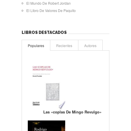
El Mundo De Robert Jordan
El Libro De Valores De Paquito
LIBROS DESTACADOS
Populares
Recientes
Autores
Las «coplas De Mingo Revulgo»