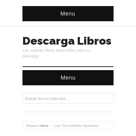
Menu
Descarga Libros
Los mejores libros disponibles para su
descarga
Menu
Browse:
Home
/
Los Trece Malditos Bastardos