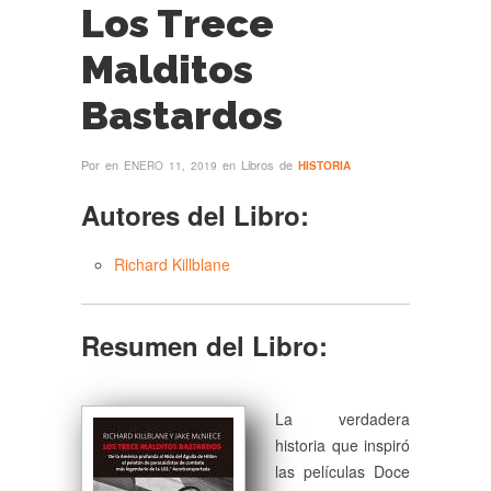
Los Trece
Malditos
Bastardos
Por
en
en Libros de
ENERO 11, 2019
HISTORIA
Autores del Libro:
Richard Killblane
Resumen del Libro:
La verdadera
historia que inspiró
las películas Doce