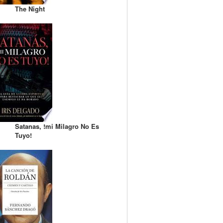
The Night
Satanas, !mi Milagro No Es
Tuyo!