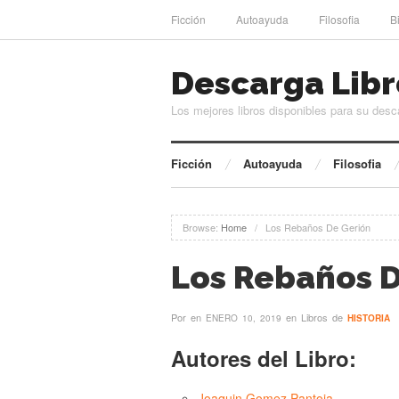
Ficción
Autoayuda
Filosofia
B
Descarga Libr
Los mejores libros disponibles para su desc
Ficción
Autoayuda
Filosofia
Browse:
Home
/
Los Rebaños De Gerión
Los Rebaños 
Por
en
en Libros de
ENERO 10, 2019
HISTORIA
Autores del Libro:
Joaquin Gomez Pantoja