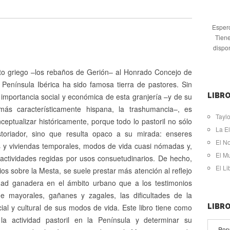
Espero
Tiene
dispo
to griego –los rebaños de Gerión– al Honrado Concejo de
 Península Ibérica ha sido famosa tierra de pastores. Sin
importancia social y económica de esta granjería –y de su
LIBRO
más característicamente hispana, la trashumancia–, es
Taylo
onceptualizar históricamente, porque todo lo pastoril no sólo
La El
storiador, sino que resulta opaco a su mirada: enseres
El N
 y viviendas temporales, modos de vida cuasi nómadas y,
El M
 actividades regidas por usos consuetudinarios. De hecho,
El L
ios sobre la Mesta, se suele prestar más atención al reflejo
idad ganadera en el ámbito urbano que a los testimonios
de mayorales, gañanes y zagales, las dificultades de la
cial y cultural de sus modos de vida. Este libro tiene como
LIBR
e la actividad pastoril en la Península y determinar su
Pop