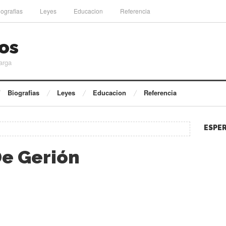
iografias
Leyes
Educacion
Referencia
os
arga
Biografias
Leyes
Educacion
Referencia
ESPER
De Gerión