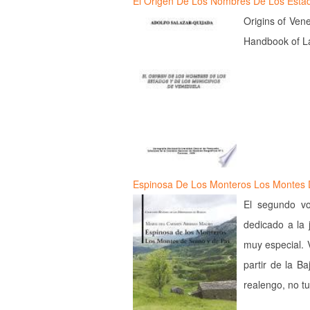
El Origen De Los Nombres De Los Est
Origins of Ven
Handbook of La
Espinosa De Los Monteros Los Montes
El segundo vo
dedicado a la 
muy especial. 
partir de la B
realengo, no 