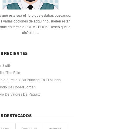
 que este sea el libro que estabas buscando.
s varias opciones de adquirirlo, suelen estar
nible en formato PDF y EBOOK. Deseo que lo
disfrutes....
S RECIENTES
r Swift
ite / The Elite
oble Aurelio Y Su Principe En El Mundo
undo De Robert Jordan
ibro De Valores De Paquito
OS DESTACADOS
ulares
Recientes
Autores