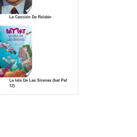
La Canción De Roldán
La Isla De Las Sirenas (bat Pat
12)