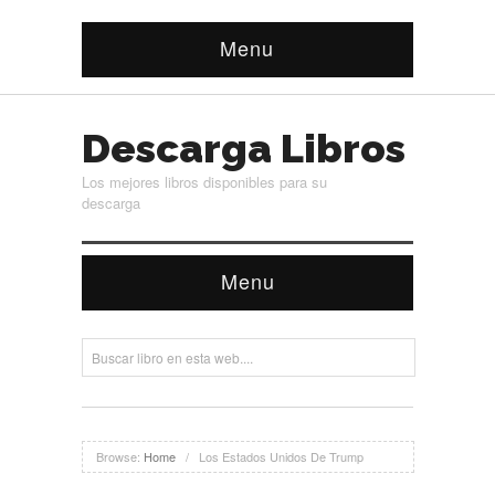
Menu
Descarga Libros
Los mejores libros disponibles para su
descarga
Menu
Browse:
Home
/
Los Estados Unidos De Trump