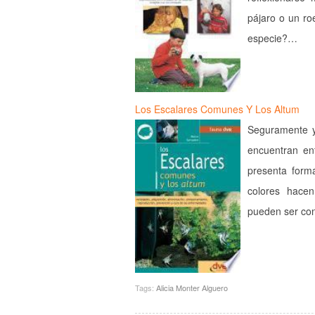
pájaro o un ro
especie?…
Los Escalares Comunes Y Los Altum
Seguramente y
encuentran ent
presenta forma
colores hace
pueden ser co
Tags:
Alicia Monter Alguero