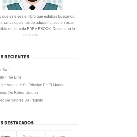
 que este sea el libro que estabas buscando.
s varias opciones de adquirirlo, suelen estar
nible en formato PDF y EBOOK. Deseo que lo
disfrutes....
S RECIENTES
r Swift
ite / The Elite
oble Aurelio Y Su Principe En El Mundo
undo De Robert Jordan
ibro De Valores De Paquito
OS DESTACADOS
ulares
Recientes
Autores