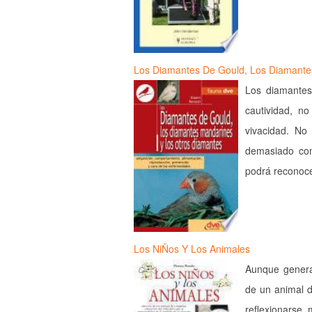
Los Diamantes De Gould, Los Diamant
Los diamantes
cautividad, n
vivacidad. No
demasiado comp
podrá reconoce
Los NiÑos Y Los Animales
Aunque genera
de un animal d
reflexionarse