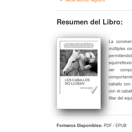
Resumen del Libro:
La conviven
múltiples c
permitien
equirreflex
ver compo
comportamie
caballo con
con el cabal
filiar del e
Formatos Disponibles:
PDF / EPUB