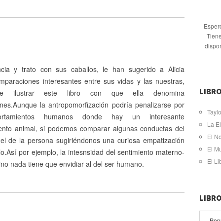
Espero
Tiene
dispo
cia y trato con sus caballos, le han sugerido a Alicia
omparaciones interesantes entre sus vidas y las nuestras,
dole ilustrar este libro con que ella denomina
LIBRO
iones.Aunque la antropomorfización podría penalizarse por
Taylo
rtamientos humanos donde hay un interesante
La El
nto animal, si podemos comparar algunas conductas del
El N
 el de la persona sugiriéndonos una curiosa empatización
El M
lo.Así por ejemplo, la intesnsidad del sentimiento materno-
El L
quino nada tiene que envidiar al del ser humano.
LIBR
Pop