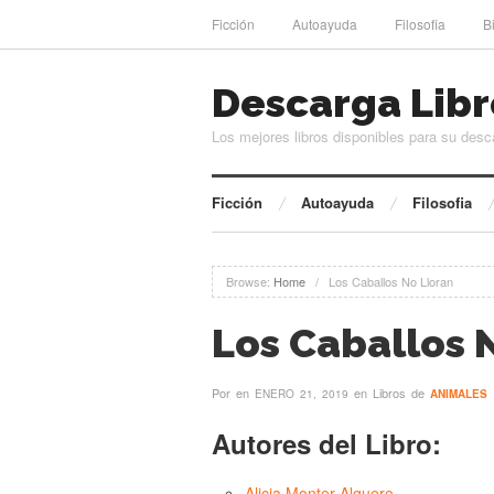
Ficción
Autoayuda
Filosofia
B
Descarga Libr
Los mejores libros disponibles para su desc
Ficción
Autoayuda
Filosofia
Browse:
Home
/
Los Caballos No Lloran
Los Caballos 
Por
en
en Libros de
ENERO 21, 2019
ANIMALES
Autores del Libro:
Alicia Monter Alguero