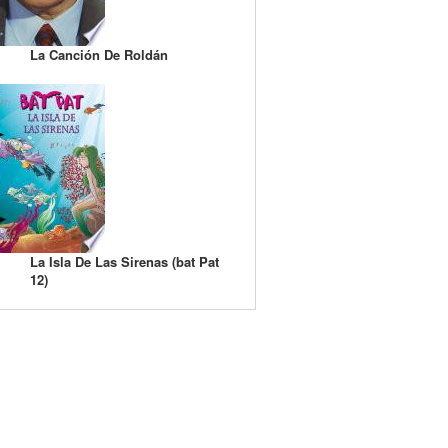
La Canción De Roldán
La Isla De Las Sirenas (bat Pat
12)