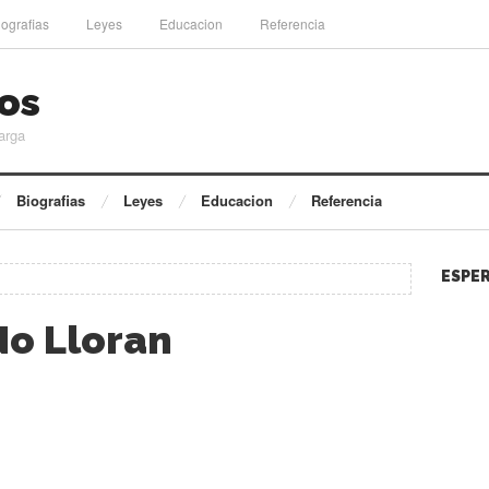
iografias
Leyes
Educacion
Referencia
os
arga
Biografias
Leyes
Educacion
Referencia
ESPER
No Lloran