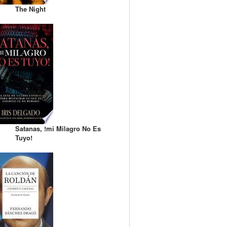
The Night
Satanas, !mi Milagro No Es
Tuyo!