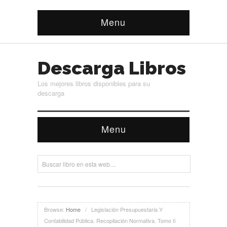
Menu
Descarga Libros
Los mejores libros disponibles para su
descarga
Menu
Browse:
Home
/
Legislación Presupuestaria Y
Contabilidad Pública. Recopilación Normativa. Tomo Ii