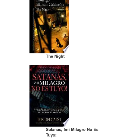
The Night
Satanas, !mi Milagro No Es
Tuyo!