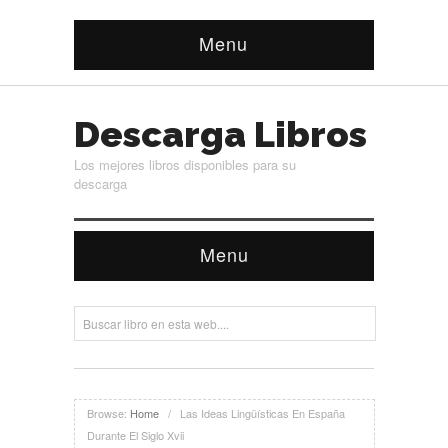
Menu
Descarga Libros
Los mejores libros disponibles para su
descarga
Menu
Browse:
Home
/
Las Ideas Lingüísticas En España
Durante El Siglo Xvii