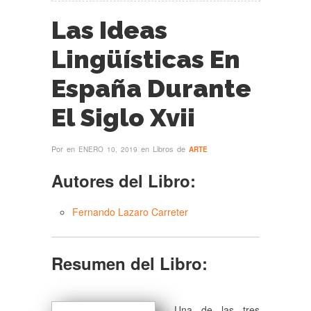
Las Ideas
Lingüísticas En
España Durante
El Siglo Xvii
Por
en
en Libros de
ENERO 10, 2019
ARTE
Autores del Libro:
Fernando Lazaro Carreter
Resumen del Libro:
Una de las tres