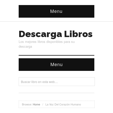
Menu
Descarga Libros
Los mejores libros disponibles para su
descarga
Menu
Browse:
Home
/
La Voz Del Corazón Humano