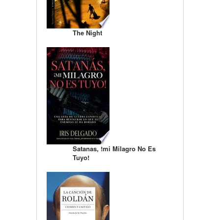
The Night
Satanas, !mi Milagro No Es
Tuyo!