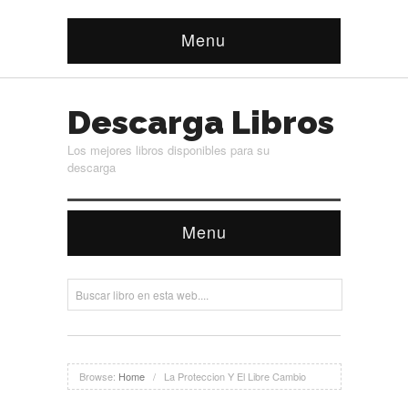
Menu
Descarga Libros
Los mejores libros disponibles para su
descarga
Menu
Browse:
Home
/
La Proteccion Y El Libre Cambio