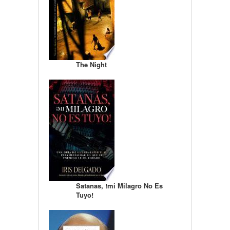
The Night
Satanas, !mi Milagro No Es
Tuyo!