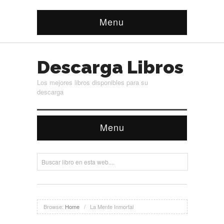
Menu
Descarga Libros
Los mejores libros disponibles para su
descarga
Menu
Browse:
Home
/
La Mente Inmortal