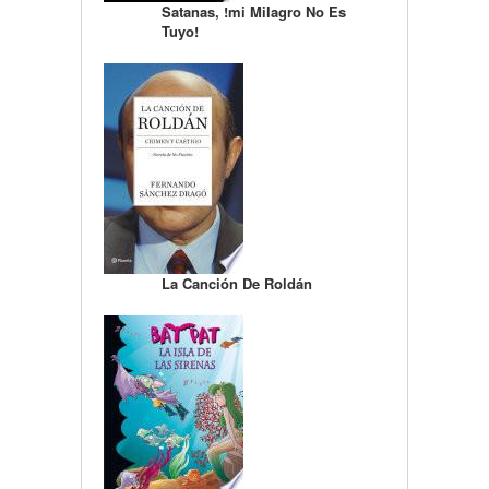
Satanas, !mi Milagro No Es
Tuyo!
La Canción De Roldán