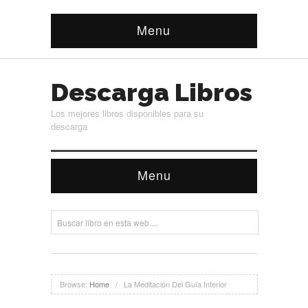
Menu
Descarga Libros
Los mejores libros disponibles para su
descarga
Menu
Browse:
Home
/
La Meditación Del Guía Interior