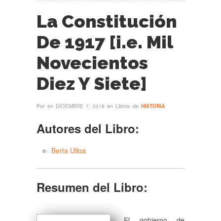
La Constitución
De 1917 [i.e. Mil
Novecientos
Diez Y Siete]
Por
en
en Libros de
DICIEMBRE 7, 2018
HISTORIA
Autores del Libro:
Berta Ulloa
Resumen del Libro:
El gobierno de