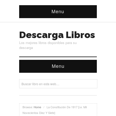
Menu
Descarga Libros
Los mejores libros disponibles para su
descarga
Menu
Browse:
Home
/
La Constitución De 1917 [i.e. Mil
Novecientos Diez Y Siete]