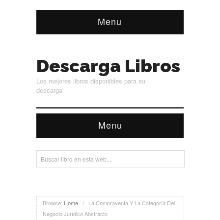
Menu
Descarga Libros
Los mejores libros disponibles para su
descarga
Menu
Browse:
Home
/
La Compraventa Y La Categoría Del
Negocio Jurídico Abstracto