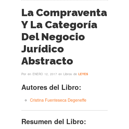
La Compraventa
Y La Categoría
Del Negocio
Jurídico
Abstracto
Por
en
en Libros de
ENERO 12, 2017
LEYES
Autores del Libro:
Cristina Fuenteseca Degeneffe
Resumen del Libro: