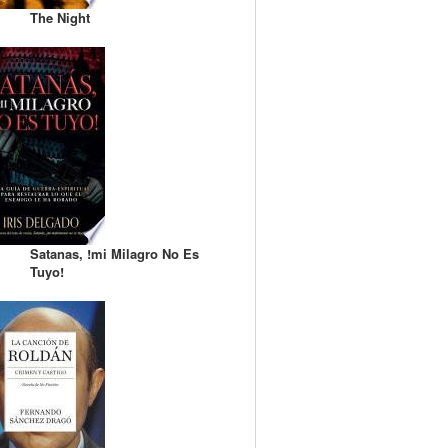
The Night
Satanas, !mi Milagro No Es
Tuyo!