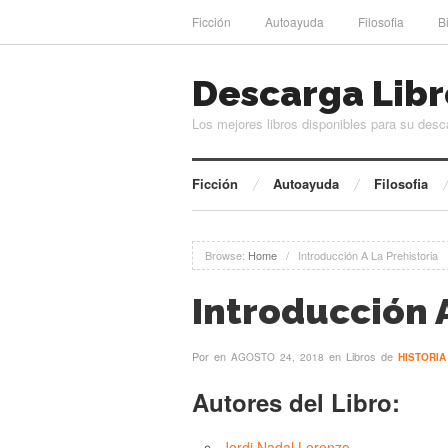
Ficción
Autoayuda
Filosofia
B
Descarga Libr
Los mejores libros disponibles para su desc
Ficción
Autoayuda
Filosofia
Browse:
Home
/
Introducción A La Prehistoria
Introducción A
Por
en
en Libros de
AGOSTO 24, 2018
HISTORIA
Autores del Libro:
Jordi Nadal Lorenzo