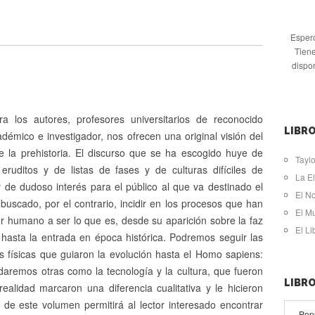
Espero
Tiene
dispo
a los autores, profesores universitarios de reconocido
LIBRO
adémico e investigador, nos ofrecen una original visión del
de la prehistoria. El discurso que se ha escogido huye de
Taylo
 eruditos y de listas de fases y de culturas difíciles de
La El
 de dudoso interés para el público al que va destinado el
El N
 buscado, por el contrario, incidir en los procesos que han
El M
er humano a ser lo que es, desde su aparición sobre la faz
El L
 hasta la entrada en época histórica. Podremos seguir las
s físicas que guiaron la evolución hasta el Homo sapiens:
daremos otras como la tecnología y la cultura, que fueron
LIBR
ealidad marcaron una diferencia cualitativa y le hicieron
 de este volumen permitirá al lector interesado encontrar
Pop