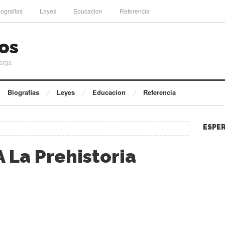
iografias
Leyes
Educacion
Referencia
os
arga
Biografias
Leyes
Educacion
Referencia
ESPER
 La Prehistoria