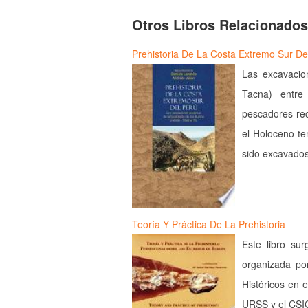
Otros Libros Relacionados
Prehistoria De La Costa Extremo Sur De
Las excavacio
Tacna) entr
pescadores-rec
el Holoceno te
sido excavado
Teoría Y Práctica De La Prehistoria
Este libro su
organizada po
Históricos en 
URSS y el CSIC