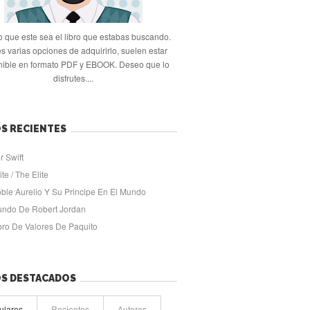
 que este sea el libro que estabas buscando.
s varias opciones de adquirirlo, suelen estar
nible en formato PDF y EBOOK. Deseo que lo
disfrutes....
S RECIENTES
r Swift
ite / The Elite
oble Aurelio Y Su Principe En El Mundo
undo De Robert Jordan
ibro De Valores De Paquito
OS DESTACADOS
ulares
Recientes
Autores