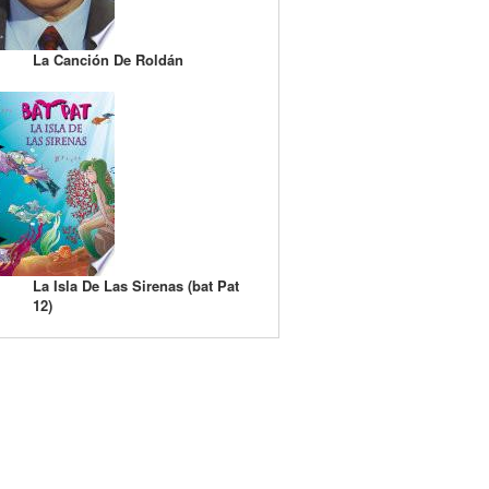
La Canción De Roldán
La Isla De Las Sirenas (bat Pat
12)