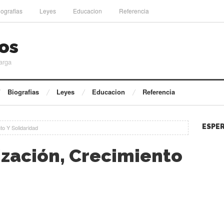
iografias
Leyes
Educacion
Referencia
os
arga
Biografias
Leyes
Educacion
Referencia
ESPER
to Y Solidaridad
ización, Crecimiento