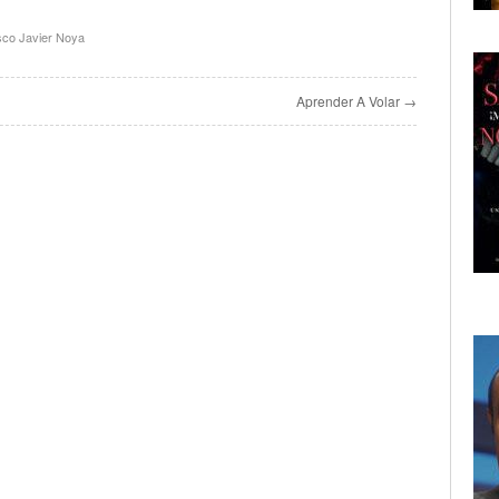
sco Javier Noya
Aprender A Volar →