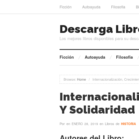
Ficción
Autoayuda
Filosofia
B
Descarga Libr
Los mejores libros disponibles para su desc
Ficción
Autoayuda
Filosofia
Browse:
Home
/
Internacionalización, Crecimien
Internacional
Y Solidaridad
Por
en
en Libros de
ENERO 28, 2019
HISTORIA
Autores del Libro: