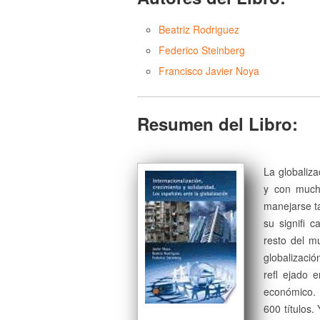
Beatriz Rodriguez
Federico Steinberg
Francisco Javier Noya
Resumen del Libro:
La globaliza
y con mucha
manejarse ta
su signifi 
resto del m
globalizaci
refl ejado 
económico. 
600 títulos.