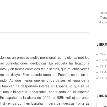
Espero
Tiene
dispo
LIBRO
Taylo
ción es un proceso multidimensional, complejo, asimétrico
La El
s connotaciones ideológicas. La etiqueta ha llegado a
El N
nto, y en tantos contextos tan distintos, que muchas veces
El M
cado se diluye. Esto sucede tanto en España como en el
El L
undo. Aunque menos que en otros países, el tema de la
ón también ha despertado interés en España, lo que se ve
en una bibliografía inabarcable, sobre todo en el aspecto
LIBR
En español, a la altura de 2009, el ISBN refl ejaba unos
 Y sin embargo ni en España ni fuera de nuestras fronteras
Pop