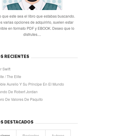
 que este sea el libro que estabas buscando.
s varias opciones de adquirirlo, suelen estar
nible en formato PDF y EBOOK. Deseo que lo
disfrutes....
S RECIENTES
r Swift
ite / The Elite
oble Aurelio Y Su Principe En El Mundo
undo De Robert Jordan
ibro De Valores De Paquito
OS DESTACADOS
ulares
Recientes
Autores