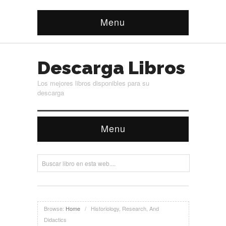
Menu
Descarga Libros
Los mejores libros disponibles para su
descarga
Menu
Browse:
Home
/
Historiology, Research, And
Didactics