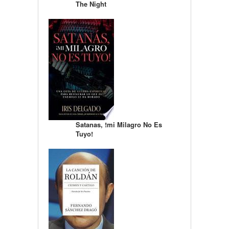
The Night
Satanas, !mi Milagro No Es
Tuyo!