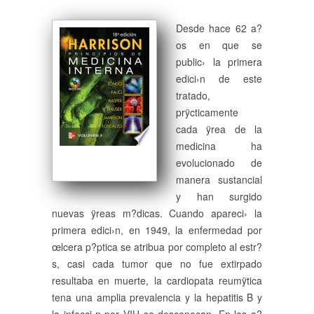
Desde hace 62 a?
os en que se
public› la primera
edici›n de este
tratado,
prÿcticamente
cada ÿrea de la
medicina ha
evolucionado de
manera sustancial
y han surgido
nuevas ÿreas m?dicas. Cuando apareci› la
primera edici›n, en 1949, la enfermedad por
œlcera p?ptica se atribu­a por completo al estr?
s, casi cada tumor que no fue extirpado
resultaba en muerte, la cardiopat­a reumÿtica
ten­a una amplia prevalencia y la hepatitis B y