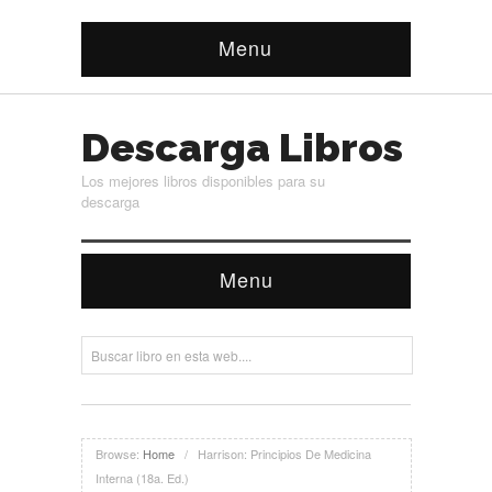
Menu
Descarga Libros
Los mejores libros disponibles para su
descarga
Menu
Browse:
Home
/
Harrison: Principios De Medicina
Interna (18a. Ed.)