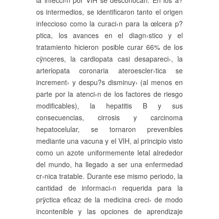
la infecci›n por VIH se desconoc­an. En los a?
os intermedios, se identificaron tanto el origen
infeccioso como la curaci›n para la œlcera p?
ptica, los avances en el diagn›stico y el
tratamiento hicieron posible curar 66% de los
cÿnceres, la cardiopat­a casi desapareci›, la
arteriopat­a coronaria ateroescler›tica se
increment› y despu?s disminuy› (al menos en
parte por la atenci›n de los factores de riesgo
modificables), la hepatitis B y sus
consecuencias, cirrosis y carcinoma
hepatocelular, se tornaron prevenibles
mediante una vacuna y el VIH, al principio visto
como un azote uniformemente letal alrededor
del mundo, ha llegado a ser una enfermedad
cr›nica tratable. Durante ese mismo periodo, la
cantidad de informaci›n requerida para la
prÿctica eficaz de la medicina creci› de modo
incontenible y las opciones de aprendizaje